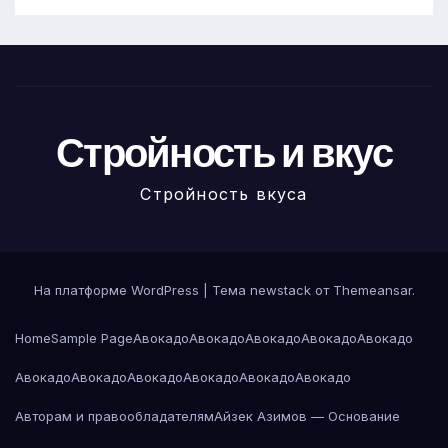
Стройность и вкус
Стройность вкуса
На платформе WordPress
|
Тема newstack от
Themeansar
.
Home
Sample Page
Авокадо
Авокадо
Авокадо
Авокадо
Авокадо
Авокадо
Авокадо
Авокадо
Авокадо
Авокадо
Авокадо
Авторам и правообладателям
Айзек Азимов — Основание