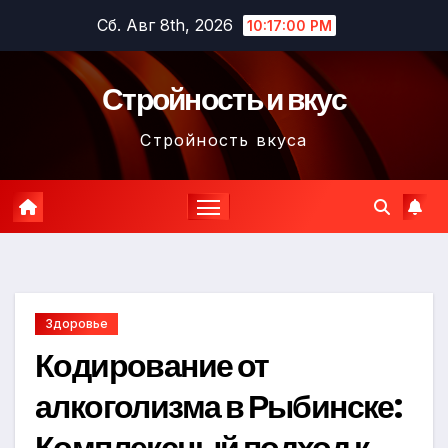
Перейти
Сб. Авг 8th, 2026
10:17:01 PM
к
содержимому
Стройность и вкус
Стройность вкуса
Здоровье
Кодирование от
алкоголизма в Рыбинске:
Комплексный подход к