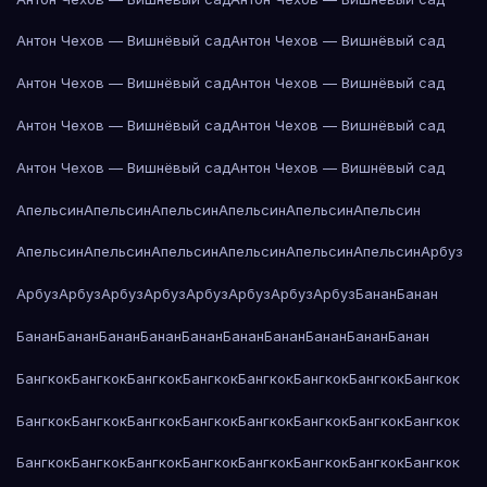
Антон Чехов — Вишнёвый сад
Антон Чехов — Вишнёвый сад
Антон Чехов — Вишнёвый сад
Антон Чехов — Вишнёвый сад
Антон Чехов — Вишнёвый сад
Антон Чехов — Вишнёвый сад
Антон Чехов — Вишнёвый сад
Антон Чехов — Вишнёвый сад
Апельсин
Апельсин
Апельсин
Апельсин
Апельсин
Апельсин
Апельсин
Апельсин
Апельсин
Апельсин
Апельсин
Апельсин
Арбуз
Арбуз
Арбуз
Арбуз
Арбуз
Арбуз
Арбуз
Арбуз
Арбуз
Банан
Банан
Банан
Банан
Банан
Банан
Банан
Банан
Банан
Банан
Банан
Банан
Бангкок
Бангкок
Бангкок
Бангкок
Бангкок
Бангкок
Бангкок
Бангкок
Бангкок
Бангкок
Бангкок
Бангкок
Бангкок
Бангкок
Бангкок
Бангкок
Бангкок
Бангкок
Бангкок
Бангкок
Бангкок
Бангкок
Бангкок
Бангкок