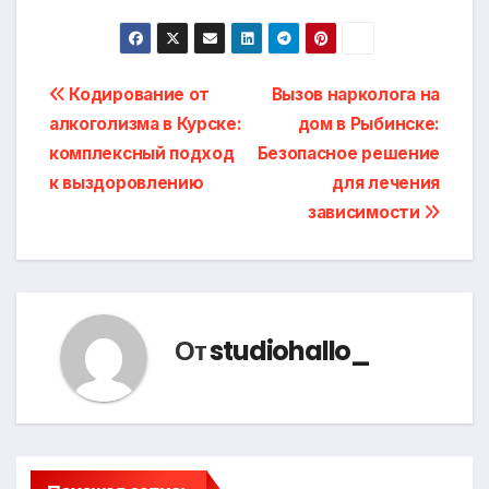
Навигация
Кодирование от
Вызов нарколога на
алкоголизма в Курске:
дом в Рыбинске:
по
комплексный подход
Безопасное решение
записям
к выздоровлению
для лечения
зависимости
От
studiohallo_