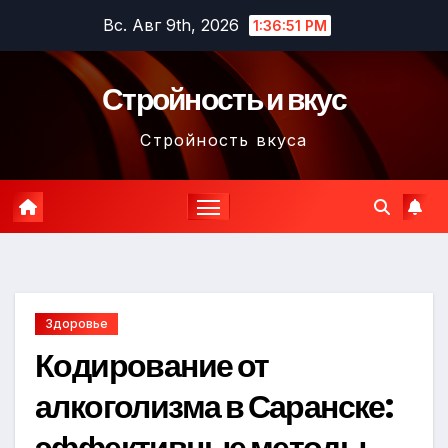
Перейти
Вс. Авг 9th, 2026
1:36:53 PM
к
содержимому
Стройность и вкус
Стройность вкуса
Здоровье
Кодирование от
алкоголизма в Саранске:
эффективные методы