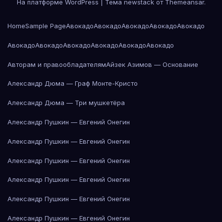
На платформе WordPress
|
Тема newstack от
Themeansar
.
Home
Sample Page
Авокадо
Авокадо
Авокадо
Авокадо
Авокадо
Авокадо
Авокадо
Авокадо
Авокадо
Авокадо
Авокадо
Авторам и правообладателям
Айзек Азимов — Основание
Александр Дюма — Граф Монте-Кристо
Александр Дюма — Три мушкетёра
Александр Пушкин — Евгений Онегин
Александр Пушкин — Евгений Онегин
Александр Пушкин — Евгений Онегин
Александр Пушкин — Евгений Онегин
Александр Пушкин — Евгений Онегин
Александр Пушкин — Евгений Онегин