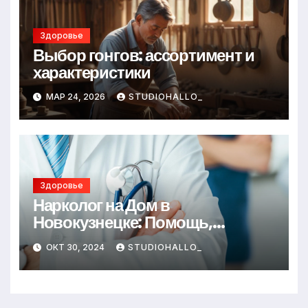
Здоровье
Выбор гонгов: ассортимент и
характеристики
МАР 24, 2026
STUDIOHALLO_
Здоровье
Нарколог на Дом в
Новокузнецке: Помощь,
Которая Всегда Рядом
ОКТ 30, 2024
STUDIOHALLO_