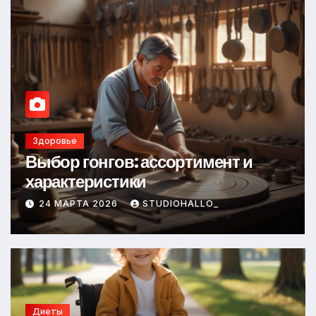
Диеты
: ассортимент и
Оформление акк
ки
международной 
STUDIOHALLO_
23 МАРТА 2026
S
Диеты