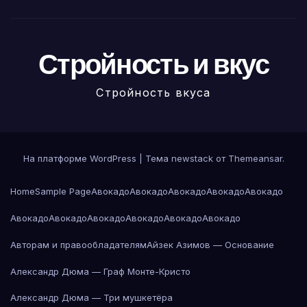
Стройность и вкус
Стройность вкуса
На платформе WordPress
|
Тема newstack от
Themeansar
.
Home
Sample Page
Авокадо
Авокадо
Авокадо
Авокадо
Авокадо
Авокадо
Авокадо
Авокадо
Авокадо
Авокадо
Авокадо
Авторам и правообладателям
Айзек Азимов — Основание
Александр Дюма — Граф Монте-Кристо
Александр Дюма — Три мушкетёра