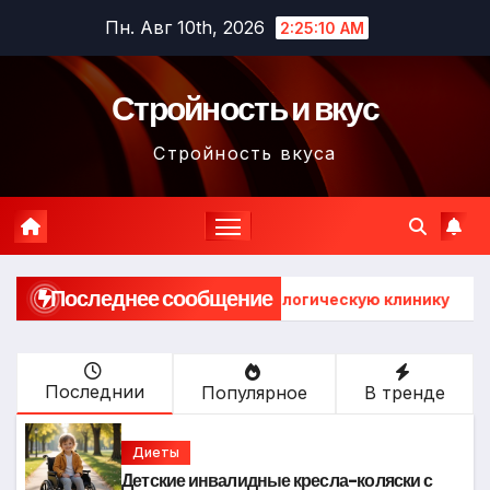
Перейти
Пн. Авг 10th, 2026
2:25:12 AM
к
содержимому
Стройность и вкус
Стройность вкуса
Последнее сообщение
ь в стоматологическую клинику
Выбор гонгов: ассор
Последнии
Популярное
В тренде
Диеты
Детские инвалидные кресла-коляски с