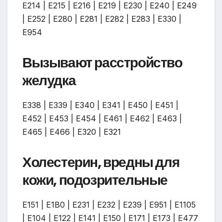
Е214 | Е215 | Е216 | Е219 | Е230 | Е240 | Е249
| Е252 | Е280 | Е281 | E282 | Е283 | Е330 |
Е954
Вызывают расстройство
желудка
Е338 | Е339 | Е340 | Е341 | Е450 | Е451 |
Е452 | Е453 | Е454 | Е461 | Е462 | Е463 |
Е465 | Е466 | Е320 | Е321
Холестерин, вредны для
кожи, подозрительные
Е151 | Е1В0 | Е231 | Е232 | Е239 | Е951 | Е1105
| Е104 | Е122 | Е141 | Е150 | Е171 | Е173 | Е477