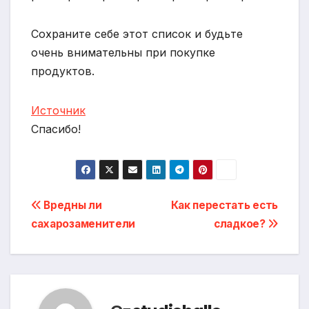
Сохраните себе этот список и будьте
очень внимательны при покупке
продуктов.
Источник
Спасибо!
Навигация
Вредны ли
Как перестать есть
сахарозаменители
сладкое?
по
записям