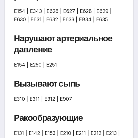
Е154 | Е343 | Е626 | Е627 | Е628 | Е629 |
Е630 | Е631 | Е632 | Е633 | ЕВ34 | Е635
Нарушают артериальное
давление
Е154 | Е250 | Е251
Вызывают сыпь
Е310 | Е311 | Е312 | Е907
Ракообразующие
Е131 | Е142 | Е153 | Е210 | Е211 | Е212 | Е213 |