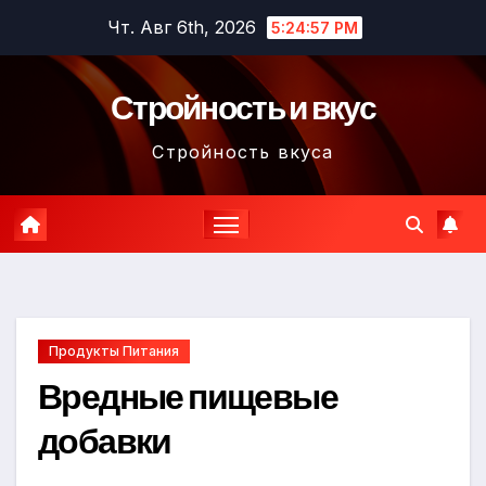
Перейти
Чт. Авг 6th, 2026
5:24:58 PM
к
содержимому
Стройность и вкус
Стройность вкуса
Продукты Питания
Вредные пищевые
добавки