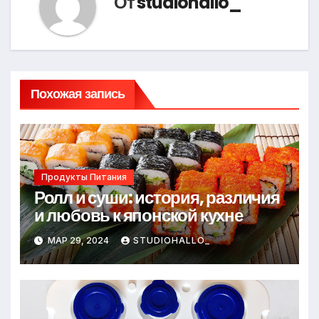
От
studiohallo_
Похожая запись
Продукты Питания
Ролл и суши: история, различия
и любовь к японской кухне
МАР 29, 2024
STUDIOHALLO_