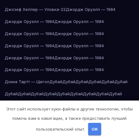
Джозеф Хеллер — Уловка-22
Джордж Оруэлл — 1984
Джордж Оруэлл — 1984
Джордж Оруэлл — 1984
Джордж Оруэлл — 1984
Джордж Оруэлл — 1984
Джордж Оруэлл — 1984
Джордж Оруэлл — 1984
Джордж Оруэлл — 1984
Джордж Оруэлл — 1984
Джордж Оруэлл — 1984
Джордж Оруэлл — 1984
Донна Тартт — Щегол
Дубай
Дубай
Дубай
Дубай
Дубай
Дубай
Дубай
Дубай
Дубай
Дубай
Дубай
Дубай
Дубай
Дубай
Дубай
Дубай
Дубай
Дубай
Дубай
Дубай
Дубай
Дубай
Екатеринбург
Этот сайт использует куки-файлы и другие технологии, чтобы
Екатеринбург
Екатеринбург
Екатеринбург
Екатеринбург
помочь вам в навигации, а также предоставить лучший
пользовательский опыт.
OK
Екатеринбург
Екатеринбург
Екатеринбург
Екатеринбург