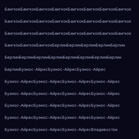
Бангкок
Бангкок
Бангкок
Бангкок
Бангкок
Бангкок
Бангкок
Бангкок
Бангкок
Бангкок
Бангкок
Бангкок
Бангкок
Бангкок
Бангкок
Бангкок
Бангкок
Бангкок
Бангкок
Бангкок
Бангкок
Бангкок
Бангкок
Бангкок
Бангкок
Бангкок
Бангкок
Берлин
Берлин
Берлин
Берлин
Берлин
Берлин
Берлин
Берлин
Берлин
Берлин
Берлин
Берлин
Берлин
Берлин
Буэнос-Айрес
Буэнос-Айрес
Буэнос-Айрес
Буэнос-Айрес
Буэнос-Айрес
Буэнос-Айрес
Буэнос-Айрес
Буэнос-Айрес
Буэнос-Айрес
Буэнос-Айрес
Буэнос-Айрес
Буэнос-Айрес
Буэнос-Айрес
Буэнос-Айрес
Буэнос-Айрес
Буэнос-Айрес
Буэнос-Айрес
Буэнос-Айрес
Буэнос-Айрес
Буэнос-Айрес
Буэнос-Айрес
Буэнос-Айрес
Владивосток