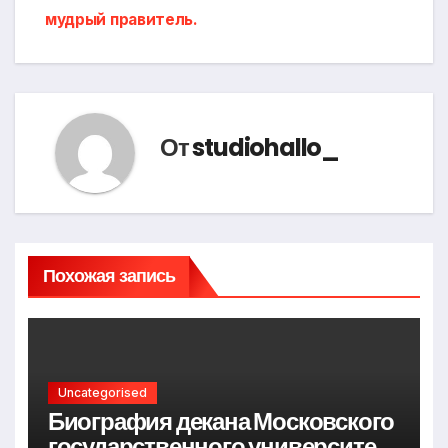
мудрый правитель.
От
studiohallo_
Похожая запись
Uncategorised
Биография декана Московского
государственного университета