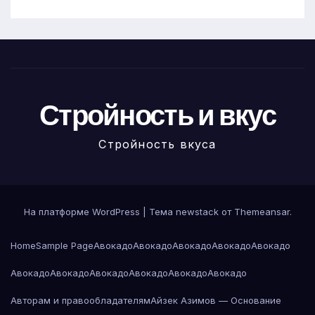
Стройность и вкус
Стройность вкуса
На платформе WordPress
|
Тема newstack от
Themeansar
.
Home
Sample Page
Авокадо
Авокадо
Авокадо
Авокадо
Авокадо
Авокадо
Авокадо
Авокадо
Авокадо
Авокадо
Авокадо
Авторам и правообладателям
Айзек Азимов — Основание