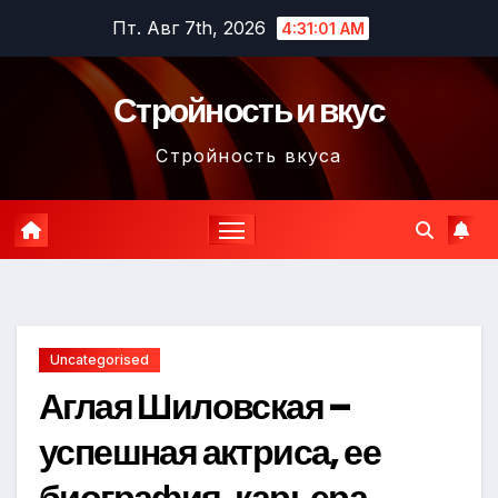
Перейти
Пт. Авг 7th, 2026
4:31:02 AM
к
содержимому
Стройность и вкус
Стройность вкуса
Uncategorised
Аглая Шиловская –
успешная актриса, ее
биография, карьера,