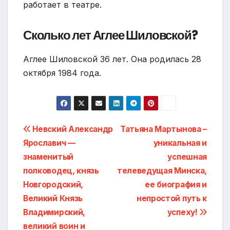
работает в театре.
Сколько лет Аглее Шиловской?
Аглее Шиловской 36 лет. Она родилась 28
октября 1984 года.
Навигация
Невский Александр
Татьяна Мартынова –
Ярославич —
уникальная и
по
знаменитый
успешная
записям
полководец, князь
телеведущая Минска,
Новгородский,
ее биография и
Великий Князь
непростой путь к
Владимирский,
успеху!
великий воин и