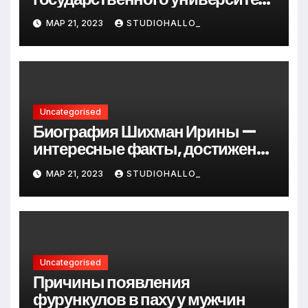
Андрея Сидорова — от студента
МАР 21, 2023
STUDIOHALLO_
до руководителя
Uncategorised
Биография Шихман Ирины —
интересные факты, достижения
и путь к успеху
МАР 21, 2023
STUDIOHALLO_
Uncategorised
Причины появления
фурункулов в паху у мужчин