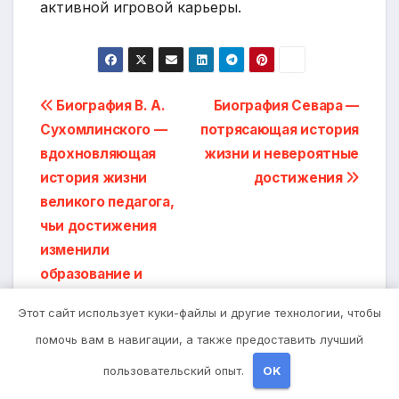
активной игровой карьеры.
Навигация
Биография В. А.
Биография Севара —
Сухомлинского —
потрясающая история
по
вдохновляющая
жизни и невероятные
записям
история жизни
достижения
великого педагога,
чьи достижения
изменили
образование и
воспитание в
Этот сайт использует куки-файлы и другие технологии, чтобы
Советском Союзе
помочь вам в навигации, а также предоставить лучший
пользовательский опыт.
OK