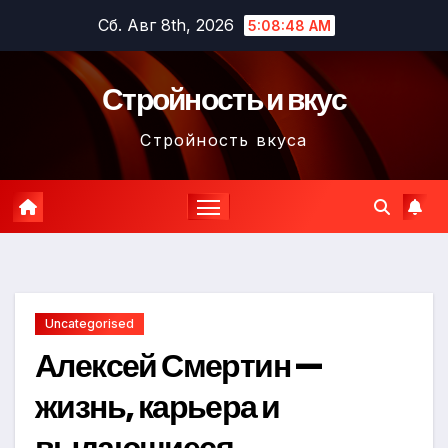
Перейти
Сб. Авг 8th, 2026
5:08:49 AM
к
содержимому
Стройность и вкус
Стройность вкуса
Uncategorised
Алексей Смертин —
жизнь, карьера и
выдающиеся