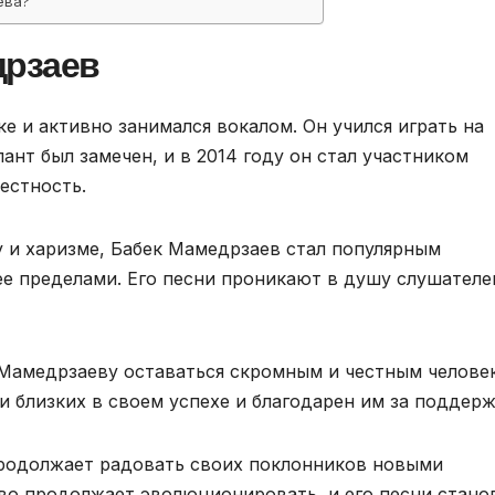
ева?
дрзаев
ке и активно занимался вокалом. Он учился играть на
лант был замечен, и в 2014 году он стал участником
естность.
 и харизме, Бабек Мамедрзаев стал популярным
 ее пределами. Его песни проникают в душу слушателе
 Мамедрзаеву оставаться скромным и честным челове
и близких в своем успехе и благодарен им за поддерж
родолжает радовать своих поклонников новыми
во продолжает эволюционировать, и его песни стано