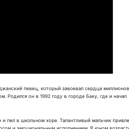
джанский певец, который завоевал сердца миллионо
. Родился он в 1992 году в городе Баку, где и начал
е и пел в школьном хоре. Талантливый мальчик привл
сом и эмоциональным исполнением. В юном возраст