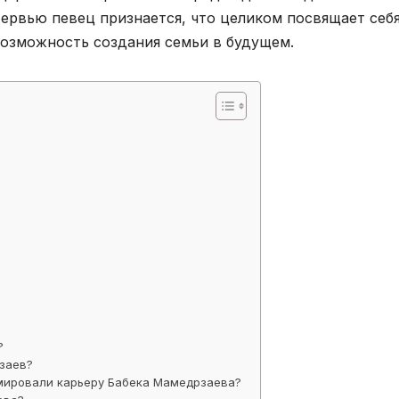
ервью певец признается, что целиком посвящает себ
возможность создания семьи в будущем.
?
заев?
мировали карьеру Бабека Мамедрзаева?