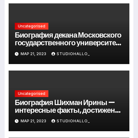
Uncategorised
Биография декана Московского
государственного университета
Андрея Сидорова — от студента
МАР 21, 2023
STUDIOHALLO_
до руководителя
Uncategorised
Биография Шихман Ирины —
интересные факты, достижения
и путь к успеху
МАР 21, 2023
STUDIOHALLO_