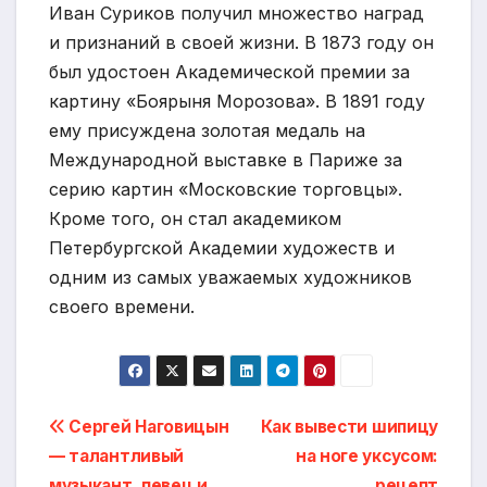
Иван Суриков получил множество наград
и признаний в своей жизни. В 1873 году он
был удостоен Академической премии за
картину «Боярыня Морозова». В 1891 году
ему присуждена золотая медаль на
Международной выставке в Париже за
серию картин «Московские торговцы».
Кроме того, он стал академиком
Петербургской Академии художеств и
одним из самых уважаемых художников
своего времени.
Навигация
Сергей Наговицын
Как вывести шипицу
— талантливый
на ноге уксусом:
по
музыкант, певец и
рецепт