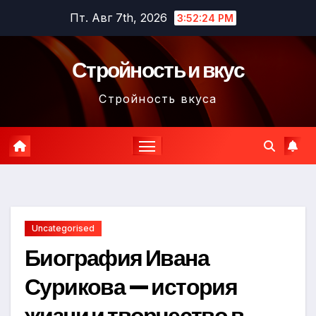
Перейти
Пт. Авг 7th, 2026
3:52:25 PM
к
содержимому
Стройность и вкус
Стройность вкуса
Uncategorised
Биография Ивана
Сурикова — история
жизни и творчество в