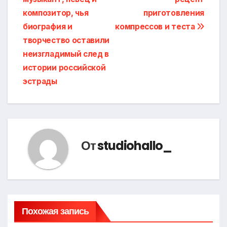
записям
композитор, чья
приготовления
биография и
компрессов и теста
творчество оставили
неизгладимый след в
истории российской
эстрады
От
studiohallo_
Похожая запись