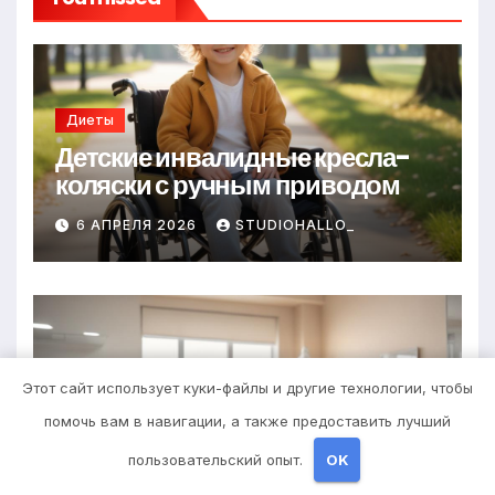
Диеты
Детские инвалидные кресла-
коляски с ручным приводом
6 АПРЕЛЯ 2026
STUDIOHALLO_
Здоровье
Этот сайт использует куки-файлы и другие технологии, чтобы
Запись в стоматологическую
помочь вам в навигации, а также предоставить лучший
клинику
пользовательский опыт.
OK
25 МАРТА 2026
STUDIOHALLO_