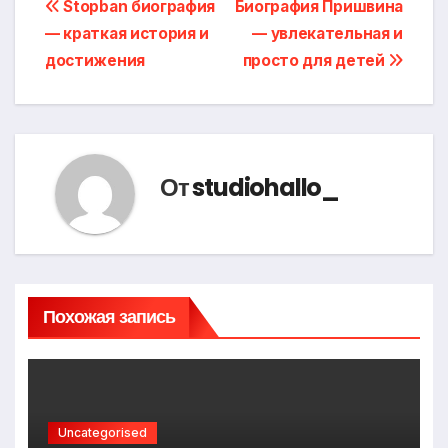
Навигация
Stopban биография
Биография Пришвина
— краткая история и
— увлекательная и
по
достижения
просто для детей
записям
От
studiohallo_
Похожая запись
Uncategorised