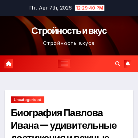
Перейти
Пт. Авг 7th, 2026
12:29:41 PM
к
содержимому
Стройность и вкус
Стройность вкуса
Uncategorised
Биография Павлова
Ивана — удивительные
достижения и важные