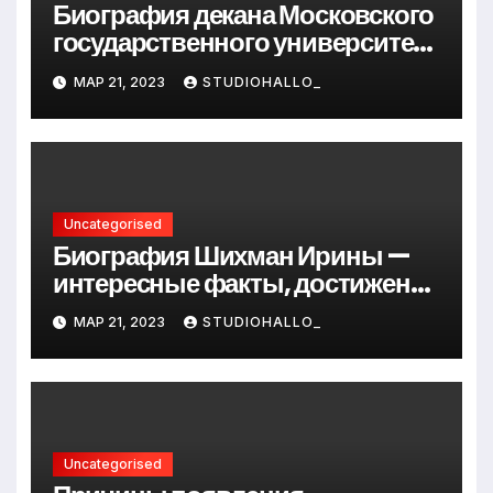
Биография декана Московского
государственного университета
Андрея Сидорова — от студента
МАР 21, 2023
STUDIOHALLO_
до руководителя
Uncategorised
Биография Шихман Ирины —
интересные факты, достижения
и путь к успеху
МАР 21, 2023
STUDIOHALLO_
Uncategorised