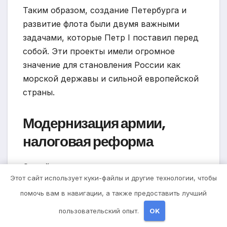
Таким образом, создание Петербурга и
развитие флота были двумя важными
задачами, которые Петр I поставил перед
собой. Эти проекты имели огромное
значение для становления России как
морской державы и сильной европейской
страны.
Модернизация армии,
налоговая реформа
Одной из самых знаменитых и значимых
Этот сайт использует куки-файлы и другие технологии, чтобы
достижений Петра I была его
помочь вам в навигации, а также предоставить лучший
модернизация армии. Правитель понял,
что военная сила страны играет важную
пользовательский опыт.
OK
роль в ее развитии и истории. Для того