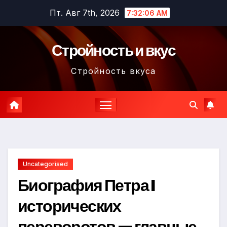
Перейти
Пт. Авг 7th, 2026
7:32:07 AM
к
содержимому
Стройность и вкус
Стройность вкуса
Uncategorised
Биография Петра I
исторических
переворотов — главные