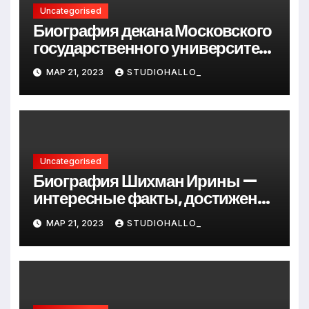
Uncategorised
Биография декана Московского
государственного университета
Андрея Сидорова — от студента
МАР 21, 2023
STUDIOHALLO_
до руководителя
Uncategorised
Биография Шихман Ирины —
интересные факты, достижения
и путь к успеху
МАР 21, 2023
STUDIOHALLO_