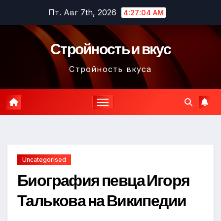
Перейти
Пт. Авг 7th, 2026
4:27:05 AM
к
содержимому
Стройность и вкус
Стройность вкуса
Uncategorised
Биография певца Игоря
Талькова на Википедии