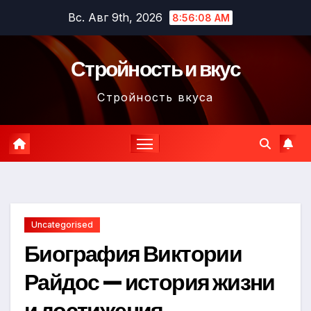
Перейти
Вс. Авг 9th, 2026
8:56:09 AM
к
содержимому
Стройность и вкус
Стройность вкуса
Uncategorised
Биография Виктории
Райдос — история жизни
и достижения