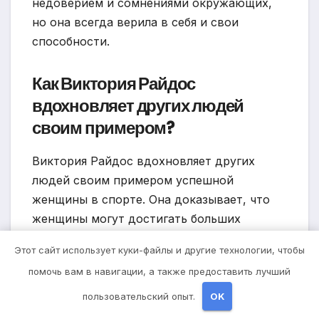
недоверием и сомнениями окружающих,
но она всегда верила в себя и свои
способности.
Как Виктория Райдос
вдохновляет других людей
своим примером?
Виктория Райдос вдохновляет других
людей своим примером успешной
женщины в спорте. Она доказывает, что
женщины могут достигать больших
результатов и быть сильными. Она также
Этот сайт использует куки-файлы и другие технологии, чтобы
активно пропагандирует здоровый образ
помочь вам в навигации, а также предоставить лучший
жизни и фитнес, мотивируя других людей
заботиться о своем здоровье и физической
пользовательский опыт.
OK
форме.