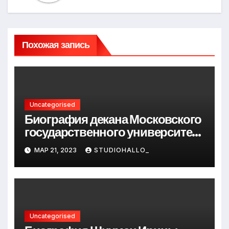
Похожая запись
Uncategorised
Биография декана Московского
государственного университета
Андрея Сидорова — от студента
МАР 21, 2023
STUDIOHALLO_
до руководителя
Uncategorised