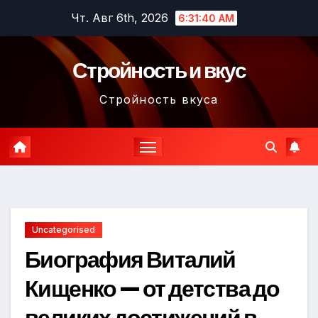
Перейти
Чт. Авг 6th, 2026
6:31:41 AM
к
содержимому
Стройность и вкус
Стройность вкуса
Uncategorised
Биография Виталий
Кищенко — от детства до
великих достижений в