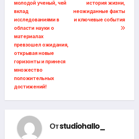
молодой ученый, чей
история жизни,
по
вклад
неожиданные факты
записям
исследованиями в
и ключевые события
области науки о
материалах
превзошел ожидания,
открывая новые
горизонты и принеся
множество
положительных
достижений!
От
studiohallo_