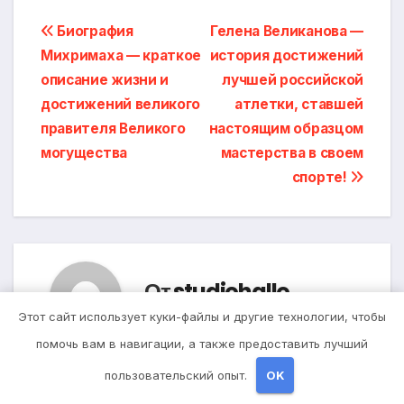
Навигация
Биография
Гелена Великанова —
Михримаха — краткое
история достижений
по
описание жизни и
лучшей российской
записям
достижений великого
атлетки, ставшей
правителя Великого
настоящим образцом
могущества
мастерства в своем
спорте!
От
studiohallo_
Этот сайт использует куки-файлы и другие технологии, чтобы
помочь вам в навигации, а также предоставить лучший
пользовательский опыт.
OK