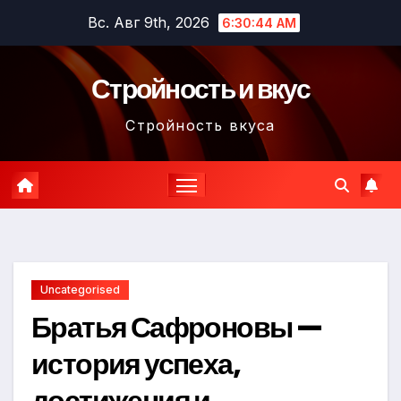
Перейти
Вс. Авг 9th, 2026
6:30:45 AM
к
содержимому
Стройность и вкус
Стройность вкуса
Uncategorised
Братья Сафроновы —
история успеха,
достижения и