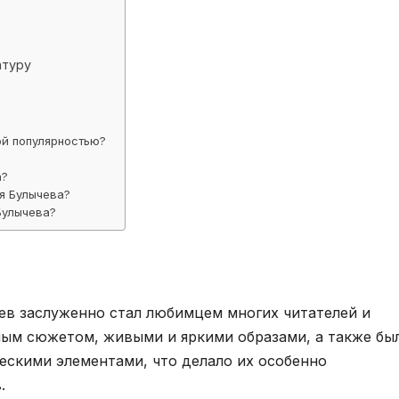
атуру
ой популярностью?
а?
я Булычева?
Булычева?
ев заслуженно стал любимцем многих читателей и
ьным сюжетом, живыми и яркими образами, а также бы
скими элементами, что делало их особенно
.