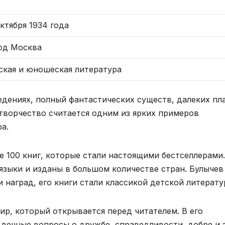
октября 1934 года
од Москва
ская и юношеская литература
едениях, полный фантастических существ, далеких пл
творчество считается одним из ярких примеров
а.
е 100 книг, которые стали настоящими бестселлерами.
языки и изданы в большом количестве стран. Булычев
наград, его книги стали классикой детской литерату
ир, который открывается перед читателем. В его
вечные вопросы о дружбе, справедливости, добре и з