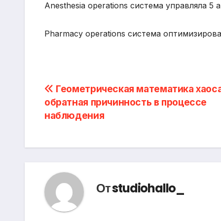
Anesthesia operations система управляла 5
Pharmacy operations система оптимизиров
Навигация
Геометрическая математика хаоса
обратная причинность в процессе
по
наблюдения
записям
От
studiohallo_