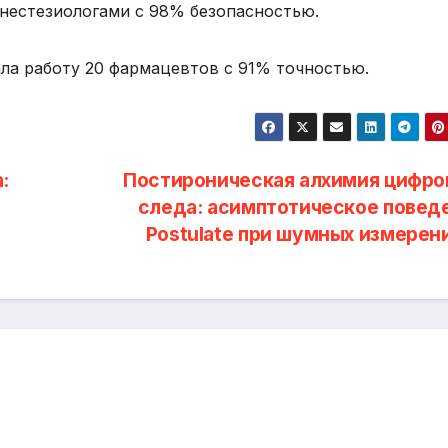
 анестезиологами с 98% безопасностью.
ала работу 20 фармацевтов с 91% точностью.
:
Постироническая алхимия цифро
следа: асимптотическое повед
Postulate при шумных измерен