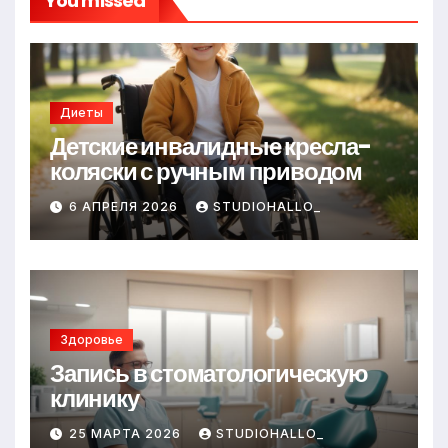
You missed
Диеты
Детские инвалидные кресла-
коляски с ручным приводом
6 АПРЕЛЯ 2026
STUDIOHALLO_
Здоровье
Запись в стоматологическую
клинику
25 МАРТА 2026
STUDIOHALLO_