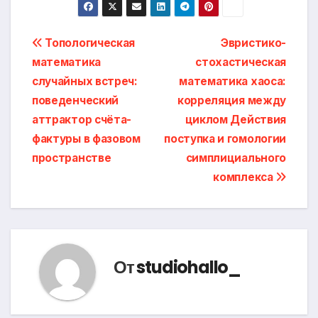
Навигация
Топологическая
Эвристико-
математика
стохастическая
по
случайных встреч:
математика хаоса:
записям
поведенческий
корреляция между
аттрактор счёта-
циклом Действия
фактуры в фазовом
поступка и гомологии
пространстве
симплициального
комплекса
От
studiohallo_