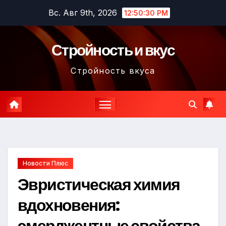
Перейти
Вс. Авг 9th, 2026
12:50:31 PM
к
содержимому
Стройность и вкус
Стройность вкуса
Новости Плюс
Эвристическая химия
вдохновения:
эмерджентные свойства