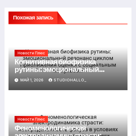
Похожая запись
Новости Плюс
Когнитивная биофизика
рутины: эмоциональный
резонанс циклом Приближения
МАЙ 1, 2026
STUDIOHALLO_
оценки с социальным
импульсом
Новости Плюс
Феноменологическая
электродинамика страсти: