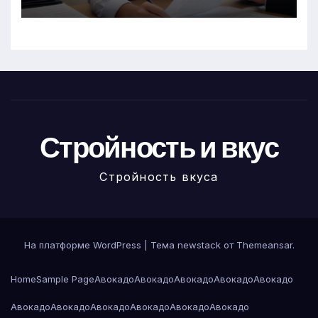
Стройность и вкус
Стройность вкуса
На платформе WordPress
|
Тема newstack от
Themeansar
.
Home
Sample Page
Авокадо
Авокадо
Авокадо
Авокадо
Авокадо
Авокадо
Авокадо
Авокадо
Авокадо
Авокадо
Авокадо