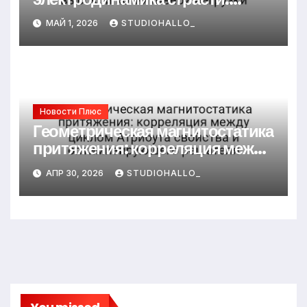
неопределённость фокуса в
МАЙ 1, 2026
STUDIOHALLO_
условиях высокой когнитивной
нагрузки
Новости Плюс
Геометрическая магнитостатика
притяжения: корреляция между
циклом Атрибута свойства и
АПР 30, 2026
STUDIOHALLO_
оптимизирующего решателя