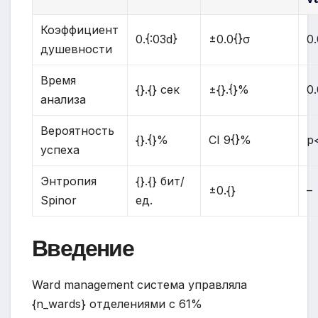
Коэффициент
0.{:03d}
±0.0{}σ
0.
душевности
Время
{}.{} сек
±{}.{}%
0.
анализа
Вероятность
{}.{}%
CI 9{}%
p
успеха
Энтропия
{}.{} бит/
±0.{}
–
Spinor
ед.
Введение
Ward management система управляла
{n_wards} отделениями с 61%