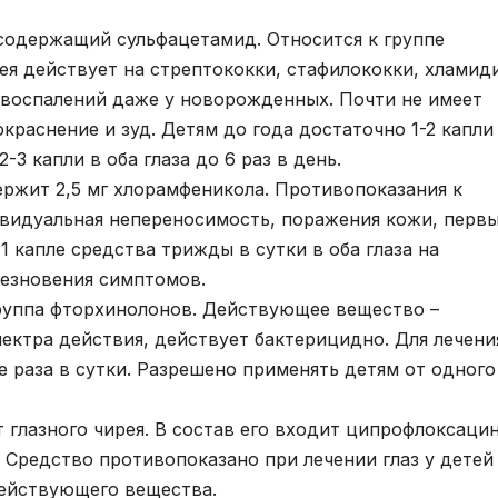
содержащий сульфацетамид. Относится к группе
ея действует на стрептококки, стафилококки, хламид
воспалений даже у новорожденных. Почти не имеет
раснение и зуд. Детям до года достаточно 1-2 капли
-3 капли в оба глаза до 6 раз в день.
ержит 2,5 мг хлорамфеникола. Противопоказания к
видуальная непереносимость, поражения кожи, перв
1 капле средства трижды в сутки в оба глаза на
чезновения симптомов.
группа фторхинолонов. Действующее вещество –
ектра действия, действует бактерицидно. Для лечени
е раза в сутки. Разрешено применять детям от одного
 глазного чирея. В состав его входит ципрофлоксацин
 Средство противопоказано при лечении глаз у детей
действующего вещества.