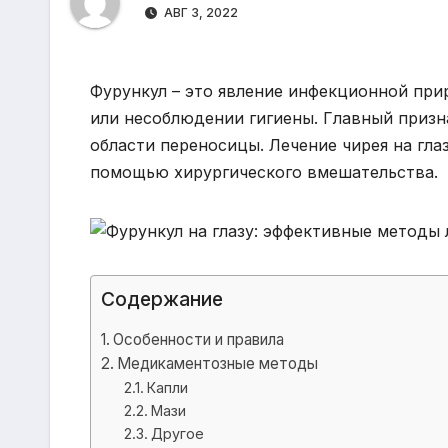
р
m
АВГ 3, 2022
l
а
a
в
Фурункул – это явление инфекционной при
s
и
или несоблюдении гигиены. Главный призна
s
т
области переносицы. Лечение чирея на гл
n
ь
помощью хирургического вмешательства.
i
k
i
Содержание
Особенности и правила
Медикаментозные методы
Капли
Мази
Другое