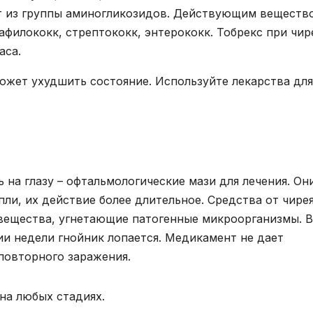
т из группы аминогликозидов. Действующим веществ
афилококк, стрептококк, энтерококк. Тобрекс при чир
аса.
ожет ухудшить состояние. Используйте лекарства для
 на глазу – офтальмологические мази для лечения. Он
ли, их действие более длительное. Средства от чире
вещества, угнетающие патогенные микроорганизмы. В
ии недели гнойник лопается. Медикамент не дает
повторного заражения.
на любых стадиях.