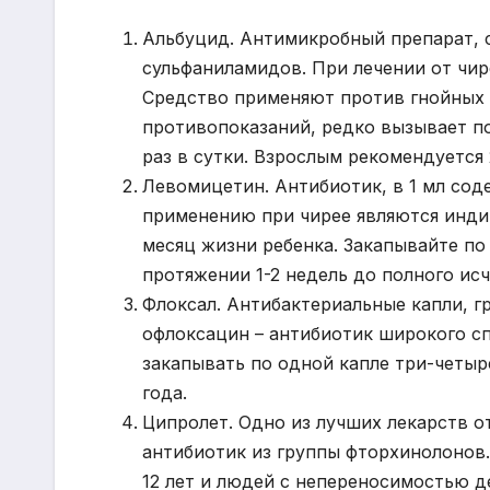
Альбуцид. Антимикробный препарат, 
сульфаниламидов. При лечении от чир
Средство применяют против гнойных 
противопоказаний, редко вызывает пок
раз в сутки. Взрослым рекомендуется 2
Левомицетин. Антибиотик, в 1 мл сод
применению при чирее являются инди
месяц жизни ребенка. Закапывайте по 
протяжении 1-2 недель до полного ис
Флоксал. Антибактериальные капли, 
офлоксацин – антибиотик широкого сп
закапывать по одной капле три-четыр
года.
Ципролет. Одно из лучших лекарств от
антибиотик из группы фторхинолонов.
12 лет и людей с непереносимостью 