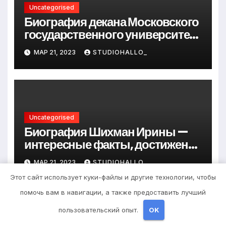
Uncategorised
Биография декана Московского
государственного университета
Андрея Сидорова — от студента
МАР 21, 2023
STUDIOHALLO_
до руководителя
Uncategorised
Биография Шихман Ирины —
интересные факты, достижения
и путь к успеху
МАР 21, 2023
STUDIOHALLO_
Этот сайт использует куки-файлы и другие технологии, чтобы
помочь вам в навигации, а также предоставить лучший
пользовательский опыт.
OK