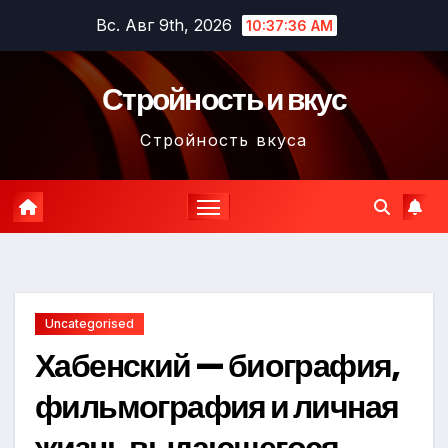
Перейти
Вс. Авг 9th, 2026
10:37:37 AM
к
содержимому
Стройность и вкус
Стройность вкуса
Uncategorised
Хабенский — биография,
фильмография и личная
жизнь выдающегося