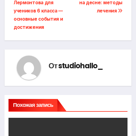
Лермонтова для
на десне: методы
по
учеников 6 класса —
лечения
записям
основные события и
достижения
От
studiohallo_
Похожая запись