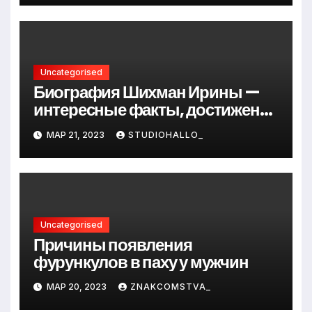
Uncategorised
Биография Шихман Ирины —
интересные факты, достижения
и путь к успеху
МАР 21, 2023
STUDIOHALLO_
Uncategorised
Причины появления
фурункулов в паху у мужчин
МАР 20, 2023
ZNAKCOMSTVA_