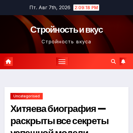
Перейти
Пт. Авг 7th, 2026
2:09:19 PM
к
содержимому
Стройность и вкус
Стройность вкуса
Uncategorised
Хитяева биография —
раскрыты все секреты
успешной модели