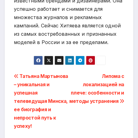
известными брендами и дизайнерами. Она
успешно работает и снимается для
множества журналов и рекламных
кампаний. Сейчас Хитяева является одной
из самых востребованных и признанных
моделей в России и за ее пределами.
Навигация
Татьяна Мартынова
Липома с
– уникальная и
локализацией на
по
успешная
плече: особенности и
записям
телеведущая Минска,
методы устранения
ее биография и
непростой путь к
успеху!