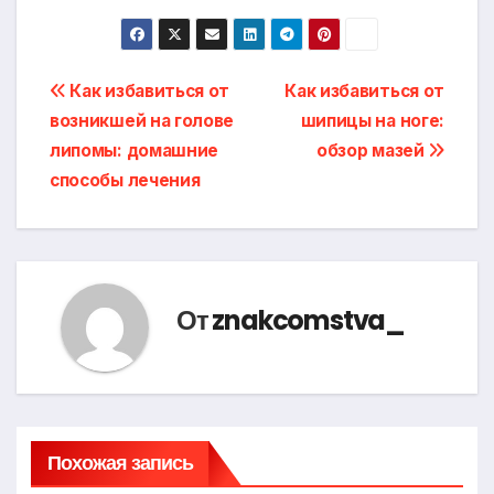
Навигация
Как избавиться от
Как избавиться от
возникшей на голове
шипицы на ноге:
по
липомы: домашние
обзор мазей
записям
способы лечения
От
znakcomstva_
Похожая запись