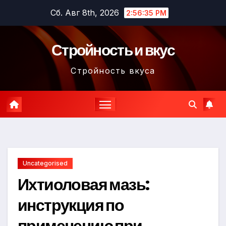
Перейти
Сб. Авг 8th, 2026
2:56:36 PM
к
содержимому
Стройность и вкус
Стройность вкуса
Uncategorised
Ихтиоловая мазь:
инструкция по
применению при