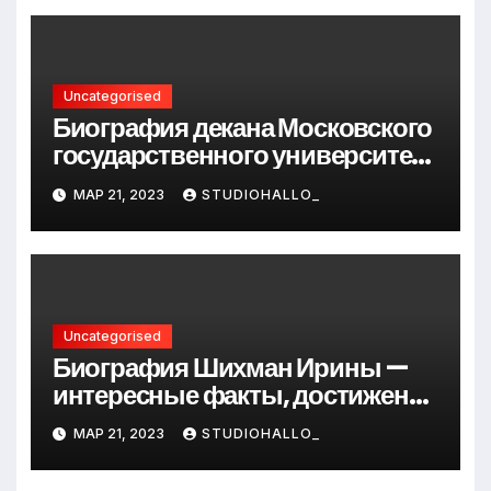
Uncategorised
Биография декана Московского
государственного университета
Андрея Сидорова — от студента
МАР 21, 2023
STUDIOHALLO_
до руководителя
Uncategorised
Биография Шихман Ирины —
интересные факты, достижения
и путь к успеху
МАР 21, 2023
STUDIOHALLO_