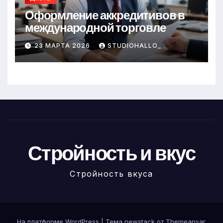
Оформление аккредитивов в
международной торговле
23 МАРТА 2026
STUDIOHALLO_
Стройность и вкус
Стройность вкуса
На платформе WordPress
|
Тема newstack от
Themeansar
.