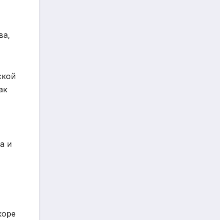
ва,
ской
ак
а и
коре