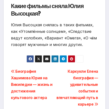
Какие фильмы сняла Юлия
Высоцкая?
Юлия Высоцкая снялась в таких фильмах,
как «Утомлённые солнцем», «Следствие
ведут колобки», «Вариант «Омега», «О чём
говорят мужчины» и многих других.
Навигация
Биография
Каркукли Елена
Хашимова Юрия на
биография —
по
Википедии — жизнь и
удивительные
записям
достижения
события и
культового актера
впечатляющий путь в
карьере