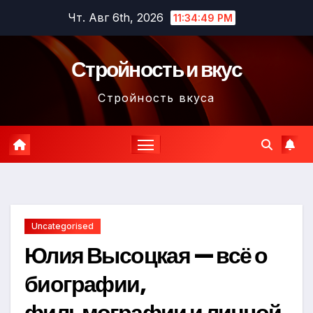
Перейти
Чт. Авг 6th, 2026
11:34:50 PM
к
содержимому
Стройность и вкус
Стройность вкуса
Uncategorised
Юлия Высоцкая — всё о
биографии,
фильмографии и личной