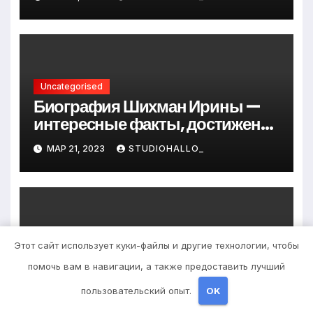
до руководителя
Uncategorised
Биография Шихман Ирины —
интересные факты, достижения
и путь к успеху
МАР 21, 2023
STUDIOHALLO_
Uncategorised
Этот сайт использует куки-файлы и другие технологии, чтобы
Причины появления
помочь вам в навигации, а также предоставить лучший
фурункулов в паху у мужчин
пользовательский опыт.
OK
МАР 20, 2023
ZNAKCOMSTVA_