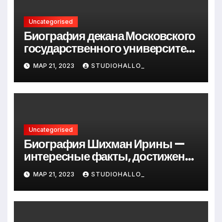
Uncategorised
Биография декана Московского
государственного университета
Андрея Сидорова — от студента
МАР 21, 2023
STUDIOHALLO_
до руководителя
Uncategorised
Биография Шихман Ирины —
интересные факты, достижения
и путь к успеху
МАР 21, 2023
STUDIOHALLO_