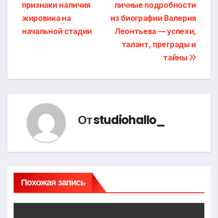
признаки наличия
личные подробности
по
жировика на
из биографии Валерия
записям
начальной стадии
Леонтьева — успехи,
талант, преграды и
тайны
От
studiohallo_
Похожая запись