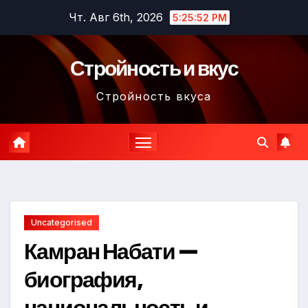
Перейти
Чт. Авг 6th, 2026
5:25:52 PM
к
содержимому
Стройность и вкус
Стройность вкуса
Uncategorised
Камран Набати —
биография,
национальность и