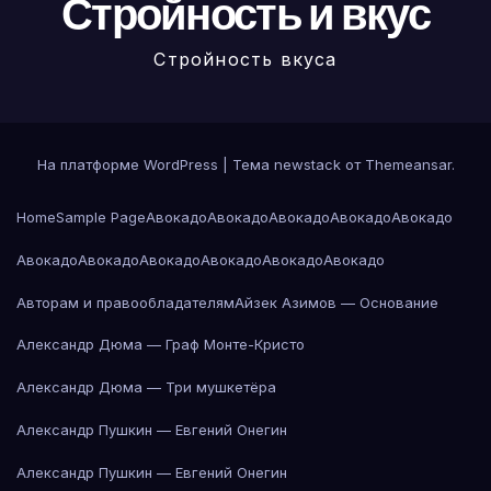
Стройность и вкус
Стройность вкуса
На платформе WordPress
|
Тема newstack от
Themeansar
.
Home
Sample Page
Авокадо
Авокадо
Авокадо
Авокадо
Авокадо
Авокадо
Авокадо
Авокадо
Авокадо
Авокадо
Авокадо
Авторам и правообладателям
Айзек Азимов — Основание
Александр Дюма — Граф Монте-Кристо
Александр Дюма — Три мушкетёра
Александр Пушкин — Евгений Онегин
Александр Пушкин — Евгений Онегин