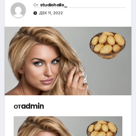
От
studiohallo_
ДЕК 11, 2022
отadmin