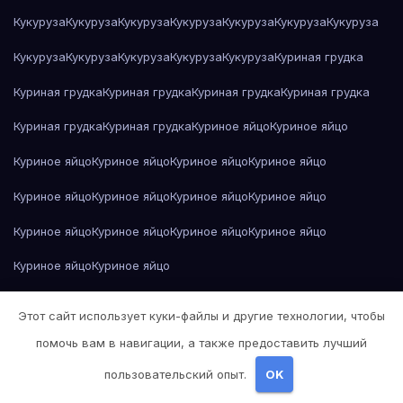
Кукуруза
Кукуруза
Кукуруза
Кукуруза
Кукуруза
Кукуруза
Кукуруза
Кукуруза
Кукуруза
Кукуруза
Кукуруза
Кукуруза
Куриная грудка
Куриная грудка
Куриная грудка
Куриная грудка
Куриная грудка
Куриная грудка
Куриная грудка
Куриное яйцо
Куриное яйцо
Куриное яйцо
Куриное яйцо
Куриное яйцо
Куриное яйцо
Куриное яйцо
Куриное яйцо
Куриное яйцо
Куриное яйцо
Куриное яйцо
Куриное яйцо
Куриное яйцо
Куриное яйцо
Куриное яйцо
Куриное яйцо
Кэн Кизи — Над кукушкиным гнездом
Этот сайт использует куки-файлы и другие технологии, чтобы
Лев Толстой — Война и мир
Лев Толстой — Война и мир
помочь вам в навигации, а также предоставить лучший
Лев Толстой — Война и мир
Лев Толстой — Война и мир
пользовательский опыт.
OK