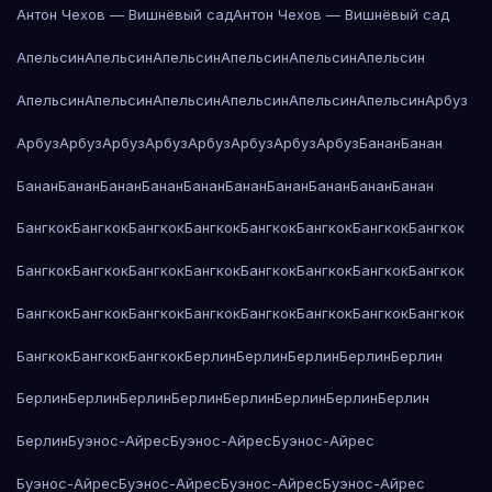
Антон Чехов — Вишнёвый сад
Антон Чехов — Вишнёвый сад
Апельсин
Апельсин
Апельсин
Апельсин
Апельсин
Апельсин
Апельсин
Апельсин
Апельсин
Апельсин
Апельсин
Апельсин
Арбуз
Арбуз
Арбуз
Арбуз
Арбуз
Арбуз
Арбуз
Арбуз
Арбуз
Банан
Банан
Банан
Банан
Банан
Банан
Банан
Банан
Банан
Банан
Банан
Банан
Бангкок
Бангкок
Бангкок
Бангкок
Бангкок
Бангкок
Бангкок
Бангкок
Бангкок
Бангкок
Бангкок
Бангкок
Бангкок
Бангкок
Бангкок
Бангкок
Бангкок
Бангкок
Бангкок
Бангкок
Бангкок
Бангкок
Бангкок
Бангкок
Бангкок
Бангкок
Бангкок
Берлин
Берлин
Берлин
Берлин
Берлин
Берлин
Берлин
Берлин
Берлин
Берлин
Берлин
Берлин
Берлин
Берлин
Буэнос-Айрес
Буэнос-Айрес
Буэнос-Айрес
Буэнос-Айрес
Буэнос-Айрес
Буэнос-Айрес
Буэнос-Айрес