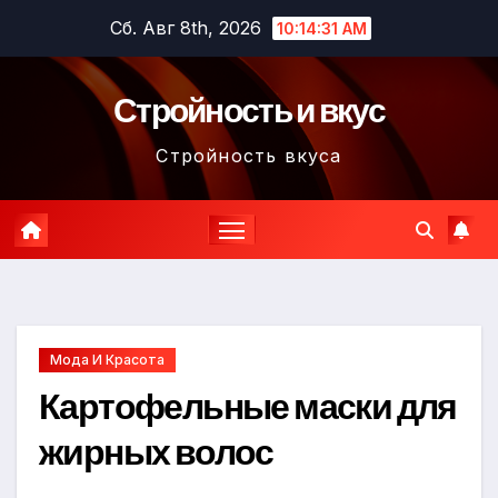
Перейти
Сб. Авг 8th, 2026
10:14:32 AM
к
содержимому
Стройность и вкус
Стройность вкуса
Мода И Красота
Картофельные маски для
жирных волос