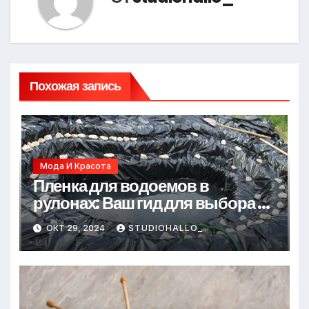
Похожая запись
Мода И Красота
Пленка для водоемов в
рулонах: Ваш гид для выбора и
применения
ОКТ 29, 2024
STUDIOHALLO_