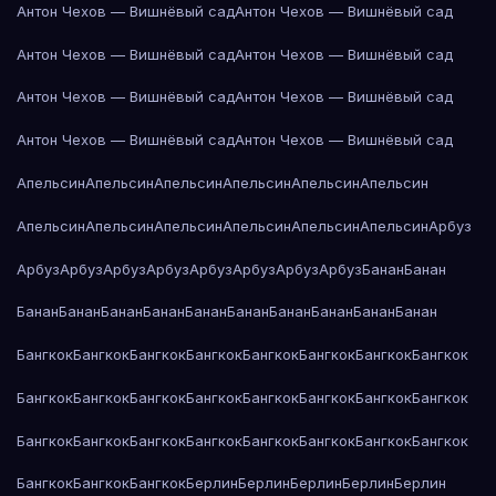
Антон Чехов — Вишнёвый сад
Антон Чехов — Вишнёвый сад
Антон Чехов — Вишнёвый сад
Антон Чехов — Вишнёвый сад
Антон Чехов — Вишнёвый сад
Антон Чехов — Вишнёвый сад
Антон Чехов — Вишнёвый сад
Антон Чехов — Вишнёвый сад
Апельсин
Апельсин
Апельсин
Апельсин
Апельсин
Апельсин
Апельсин
Апельсин
Апельсин
Апельсин
Апельсин
Апельсин
Арбуз
Арбуз
Арбуз
Арбуз
Арбуз
Арбуз
Арбуз
Арбуз
Арбуз
Банан
Банан
Банан
Банан
Банан
Банан
Банан
Банан
Банан
Банан
Банан
Банан
Бангкок
Бангкок
Бангкок
Бангкок
Бангкок
Бангкок
Бангкок
Бангкок
Бангкок
Бангкок
Бангкок
Бангкок
Бангкок
Бангкок
Бангкок
Бангкок
Бангкок
Бангкок
Бангкок
Бангкок
Бангкок
Бангкок
Бангкок
Бангкок
Бангкок
Бангкок
Бангкок
Берлин
Берлин
Берлин
Берлин
Берлин