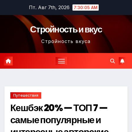
Перейти
Пт. Авг 7th, 2026
7:30:06 AM
к
содержимому
Стройность и вкус
Стройность вкуса
Путешествия
Кешбэк 20% — ТОП 7 —
самые популярные и
интересные авторские