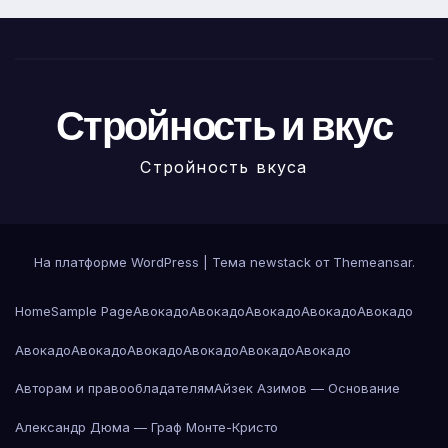
Стройность и вкус
Стройность вкуса
На платформе WordPress
|
Тема newstack от
Themeansar
.
Home
Sample Page
Авокадо
Авокадо
Авокадо
Авокадо
Авокадо
Авокадо
Авокадо
Авокадо
Авокадо
Авокадо
Авокадо
Авторам и правообладателям
Айзек Азимов — Основание
Александр Дюма — Граф Монте-Кристо