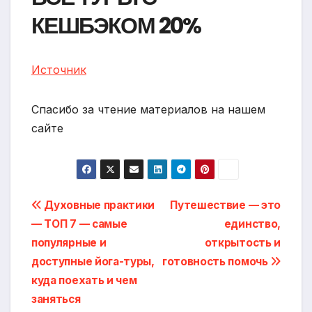
КЕШБЭКОМ 20%
Источник
Спасибо за чтение материалов на нашем
сайте
Навигация
Духовные практики
Путешествие — это
— ТОП 7 — самые
единство,
по
популярные и
открытость и
записям
доступные йога-туры,
готовность помочь
куда поехать и чем
заняться