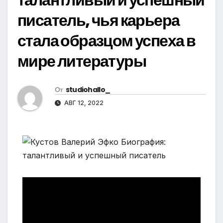
писатель, чья карьера
стала образцом успеха в
мире литературы
От
studiohallo_
АВГ 12, 2022