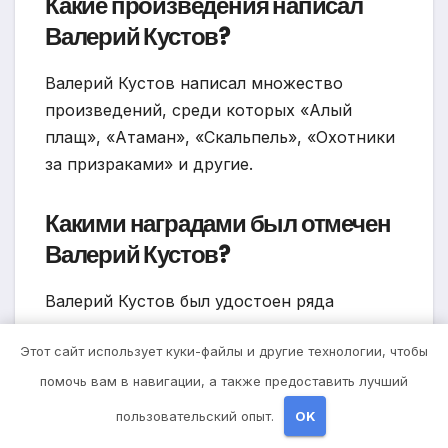
Какие произведения написал
Валерий Кустов?
Валерий Кустов написал множество
произведений, среди которых «Алый
плащ», «Атаман», «Скальпель», «Охотники
за призраками» и другие.
Какими наградами был отмечен
Валерий Кустов?
Валерий Кустов был удостоен ряда
престижных литературных наград,
Этот сайт использует куки-файлы и другие технологии, чтобы
включая премию «Ефко», премию «Русская
фантастика» и другие.
помочь вам в навигации, а также предоставить лучший
пользовательский опыт.
OK
Какова биография Валерия