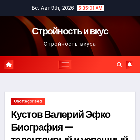
Перейти
Вс. Авг 9th, 2026
5:35:02 AM
к
содержимому
Стройность и вкус
Стройность вкуса
Uncategorised
Кустов Валерий Эфко
Биография —
талантливый и успешный