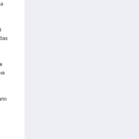
на
й
бах
я
на
ало