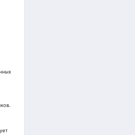
онных
иков.
ует