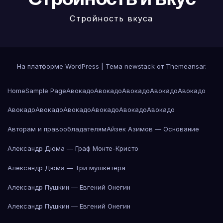
Стройность вкуса
На платформе WordPress
|
Тема newstack от
Themeansar
.
Home
Sample Page
Авокадо
Авокадо
Авокадо
Авокадо
Авокадо
Авокадо
Авокадо
Авокадо
Авокадо
Авокадо
Авокадо
Авторам и правообладателям
Айзек Азимов — Основание
Александр Дюма — Граф Монте-Кристо
Александр Дюма — Три мушкетёра
Александр Пушкин — Евгений Онегин
Александр Пушкин — Евгений Онегин