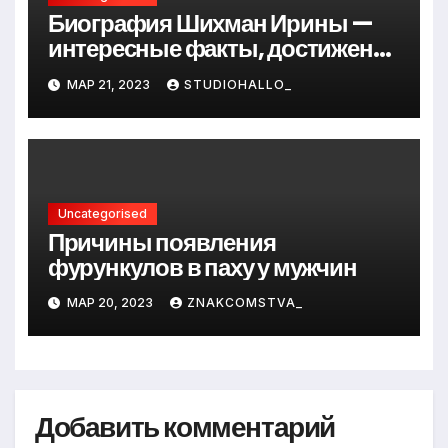
Биография Шихман Ирины —
интересные факты, достижения
и путь к успеху
МАР 21, 2023
STUDIOHALLO_
Uncategorised
Причины появления
фурункулов в паху у мужчин
МАР 20, 2023
ZNAKCOMSTVA_
Добавить комментарий