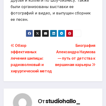
друзья и коллеги по шоу-бизнесу. Также
были организованы выставки ее
фотографий и видео, и выпущен сборник
ее песен.
Навигация
Обзор
Биография
эффективных
Александра Наумова
по
лечения шипицы:
— путь от детства к
записям
радиоволновый и
вершинам карьеры
хирургический метод
От
studiohallo_