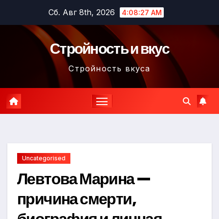
Перейти
Сб. Авг 8th, 2026
4:08:28 AM
к
содержимому
Стройность и вкус
Стройность вкуса
Uncategorised
Левтова Марина —
причина смерти,
биография и личная