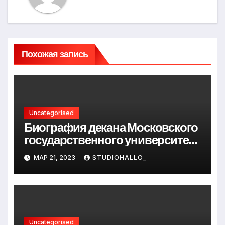
Похожая запись
Uncategorised
Биография декана Московского
государственного университета
Андрея Сидорова — от студента
МАР 21, 2023
STUDIOHALLO_
до руководителя
Uncategorised