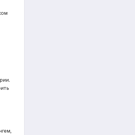
ком
рии.
рить
нгем,