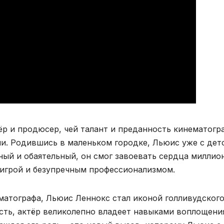
ёр и продюсер, чей талант и преданность кинематогр
ии. Родившись в маленьком городке, Льюис уже с дет
ный и обаятельный, он смог завоевать сердца миллио
 игрой и безупречным профессионализмом.
матографа, Льюис Леннокс стал иконой голливудског
сть, актёр великолепно владеет навыками воплощени