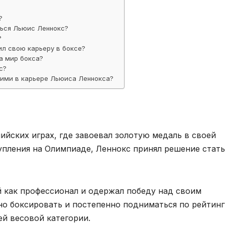
?
ься Льюис Леннокс?
?
л свою карьеру в боксе?
а мир бокса?
с?
ими в карьере Льюиса Леннокса?
ийских играх, где завоевал золотую медаль в своей
упления на Олимпиаде, Леннокс принял решение стать
й как профессионал и одержал победу над своим
но боксировать и постепенно подниматься по рейтинг
ей весовой категории.