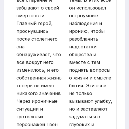
все старение и
темы. В этих эссе
забывают о своей
он использовал
смертности.
остроумные
Главный герой,
наблюдения и
проснувшись
иронию, чтобы
после столетнего
разоблачить
сна,
недостатки
обнаруживает, что
общества и
все вокруг него
вместе с тем
изменилось, и его
поднять вопросы
собственная жизнь
о жизни и смысле
теперь не имеет
бытия. Эти эссе
никакого значения.
не только
Через ироничные
вызывают улыбку,
ситуации и
но и заставляют
гротескных
задуматься о
персонажей Твен
глубоких и