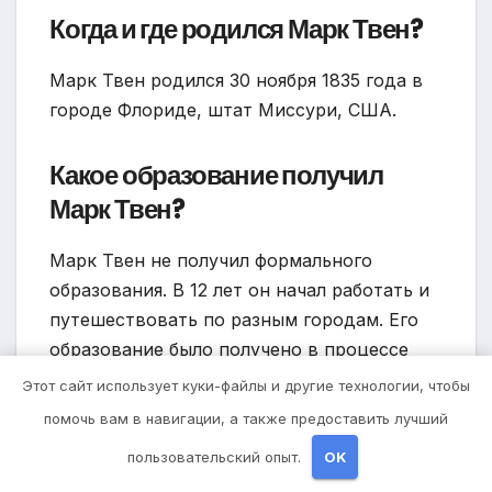
Когда и где родился Марк Твен?
Марк Твен родился 30 ноября 1835 года в
городе Флориде, штат Миссури, США.
Какое образование получил
Марк Твен?
Марк Твен не получил формального
образования. В 12 лет он начал работать и
путешествовать по разным городам. Его
образование было получено в процессе
самообразования.
Этот сайт использует куки-файлы и другие технологии, чтобы
помочь вам в навигации, а также предоставить лучший
Какими языками владел Марк
пользовательский опыт.
OK
Твен?