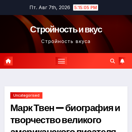
Перейти
Пт. Авг 7th, 2026
5:15:06 PM
к
содержимому
Стройность и вкус
Стройность вкуса
Uncategorised
Марк Твен — биография и
творчество великого
американского писателя