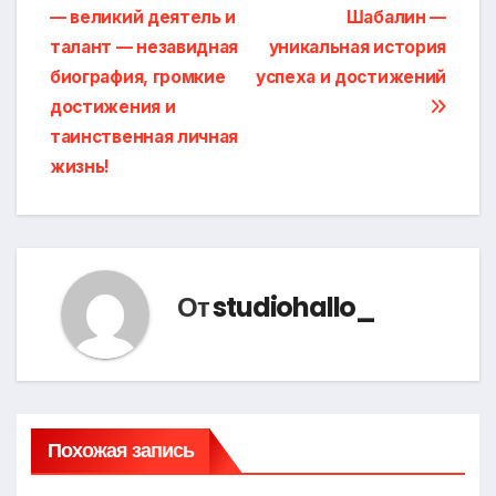
— великий деятель и
Шабалин —
по
талант — незавидная
уникальная история
записям
биография, громкие
успеха и достижений
достижения и
таинственная личная
жизнь!
От
studiohallo_
Похожая запись