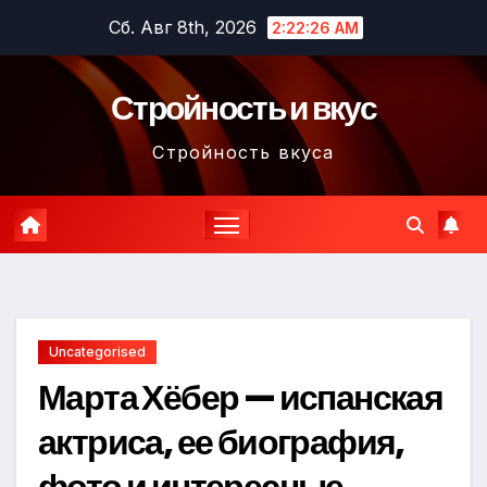
Перейти
Сб. Авг 8th, 2026
2:22:27 AM
к
содержимому
Стройность и вкус
Стройность вкуса
Uncategorised
Марта Хёбер — испанская
актриса, ее биография,
фото и интересные