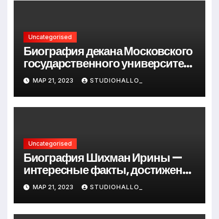
Uncategorised
Биография декана Московского
государственного университета
Андрея Сидорова — от студента
МАР 21, 2023
STUDIOHALLO_
до руководителя
Uncategorised
Биография Шихман Ирины —
интересные факты, достижения
и путь к успеху
МАР 21, 2023
STUDIOHALLO_