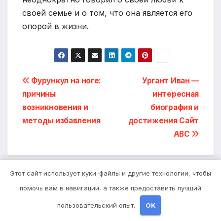
своей семье и о том, что она является его
опорой в жизни.
Навигация
Фурункул на ноге:
Ургант Иван —
причины
интересная
по
возникновения и
биография и
записям
методы избавления
достижения Сайт
ABC
Этот сайт использует куки-файлы и другие технологии, чтобы
помочь вам в навигации, а также предоставить лучший
От
studiohallo_
пользовательский опыт.
OK