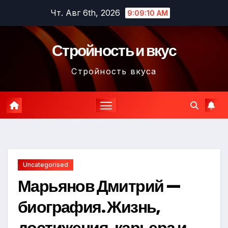
Перейти
Чт. Авг 6th, 2026
9:09:11 AM
к
содержимому
Стройность и вкус
Стройность вкуса
Uncategorised
Марьянов Дмитрий —
биография. Жизнь,
достижения, карьера и