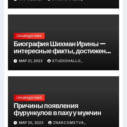
до руководителя
Uncategorised
Биография Шихман Ирины —
интересные факты, достижения
и путь к успеху
МАР 21, 2023
STUDIOHALLO_
Uncategorised
Причины появления
фурункулов в паху у мужчин
МАР 20, 2023
ZNAKCOMSTVA_