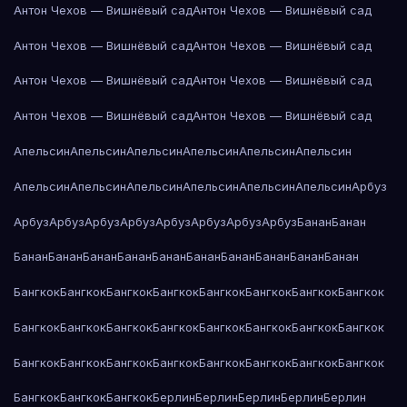
Антон Чехов — Вишнёвый сад
Антон Чехов — Вишнёвый сад
Антон Чехов — Вишнёвый сад
Антон Чехов — Вишнёвый сад
Антон Чехов — Вишнёвый сад
Антон Чехов — Вишнёвый сад
Антон Чехов — Вишнёвый сад
Антон Чехов — Вишнёвый сад
Апельсин
Апельсин
Апельсин
Апельсин
Апельсин
Апельсин
Апельсин
Апельсин
Апельсин
Апельсин
Апельсин
Апельсин
Арбуз
Арбуз
Арбуз
Арбуз
Арбуз
Арбуз
Арбуз
Арбуз
Арбуз
Банан
Банан
Банан
Банан
Банан
Банан
Банан
Банан
Банан
Банан
Банан
Банан
Бангкок
Бангкок
Бангкок
Бангкок
Бангкок
Бангкок
Бангкок
Бангкок
Бангкок
Бангкок
Бангкок
Бангкок
Бангкок
Бангкок
Бангкок
Бангкок
Бангкок
Бангкок
Бангкок
Бангкок
Бангкок
Бангкок
Бангкок
Бангкок
Бангкок
Бангкок
Бангкок
Берлин
Берлин
Берлин
Берлин
Берлин