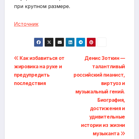
при крупном размере.
Источник
Навигация
Как избавиться от
Денис Зоткин —
жировика на руке и
талантливый
по
предупредить
российский пианист,
записям
последствия
виртуоз и
музыкальный гений.
Биография,
достижения и
удивительные
истории из жизни
музыканта