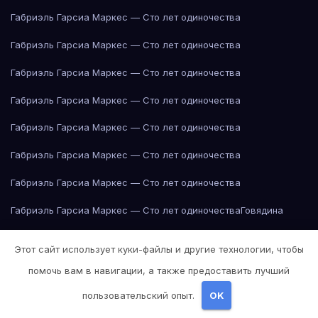
Габриэль Гарсиа Маркес — Сто лет одиночества
Габриэль Гарсиа Маркес — Сто лет одиночества
Габриэль Гарсиа Маркес — Сто лет одиночества
Габриэль Гарсиа Маркес — Сто лет одиночества
Габриэль Гарсиа Маркес — Сто лет одиночества
Габриэль Гарсиа Маркес — Сто лет одиночества
Габриэль Гарсиа Маркес — Сто лет одиночества
Габриэль Гарсиа Маркес — Сто лет одиночества
Говядина
Говядина
Говядина
Говядина
Говядина
Говядина
Говядина
Этот сайт использует куки-файлы и другие технологии, чтобы
Говядина
Горох
Горох
Горох
Горох
Горох
Горох
Горох
Горох
Горох
помочь вам в навигации, а также предоставить лучший
Горох
Горох
Груша
Груша
Груша
Груша
Груша
Груша
Груша
Груша
пользовательский опыт.
OK