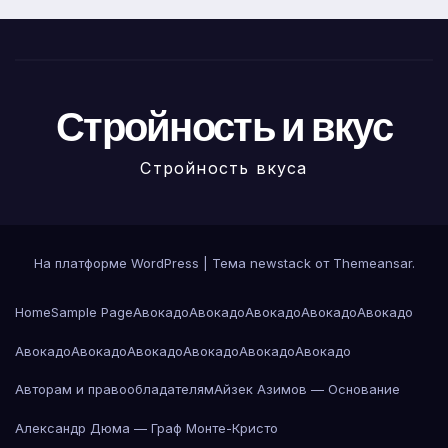
Стройность и вкус
Стройность вкуса
На платформе WordPress
|
Тема newstack от
Themeansar
.
Home
Sample Page
Авокадо
Авокадо
Авокадо
Авокадо
Авокадо
Авокадо
Авокадо
Авокадо
Авокадо
Авокадо
Авокадо
Авторам и правообладателям
Айзек Азимов — Основание
Александр Дюма — Граф Монте-Кристо