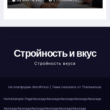
23 МАРТА 2026
STUDIOHALLO_
Стройность и вкус
Стройность вкуса
На платформе WordPress
|
Тема newstack от
Themeansar
.
Home
Sample Page
Авокадо
Авокадо
Авокадо
Авокадо
Авокадо
Авокадо
Авокадо
Авокадо
Авокадо
Авокадо
Авокадо