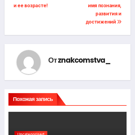
и ее возрасте!
имя познания,
развития и
достижений
От
znakcomstva_
Похожая запись
Uncategorised