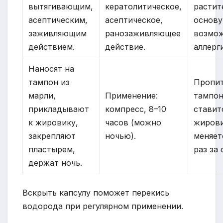
вытягивающим,
кератолитическое,
растит
асептическим,
асептическое,
основу
заживляющим
ранозаживляющее
возмо
действием.
действие.
аллерг
Наносят на
тампон из
Пропи
марли,
Применение:
тампо
прикладывают
компресс, 8–10
ставит
к жировику,
часов (можно
жирови
закрепляют
ночью).
меняет
пластырем,
раз за 
держат ночь.
Вскрыть капсулу поможет перекись
водорода при регулярном применении.