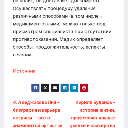
не болит, не доставляет дискомфорт.
Осуществлять процедуру удаления
различными способами (в том числе –
медикаментозными) можно только под
присмотром специалиста при отсутствии
противопоказаний. Медик определяет
способы, продолжительность, аспекты
лечения.
Источник
Навигация
Ахеджакова Лия –
Кирилл Буданов –
биография и карьера
история жизни,
по
актрисы — все о
профессиональные
записям
знаменитой артистке
успехи и карьера во