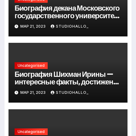
Биография декана Московского
государственного университета
Андрея Сидорова — от студента
МАР 21, 2023
STUDIOHALLO_
до руководителя
Uncategorised
Биография Шихман Ирины —
интересные факты, достижения
и путь к успеху
МАР 21, 2023
STUDIOHALLO_
Uncategorised