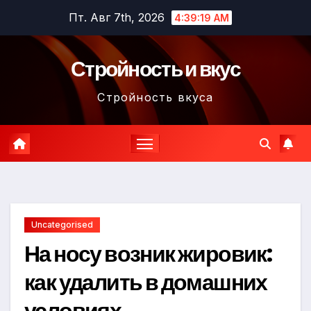
Перейти
Пт. Авг 7th, 2026
4:39:20 AM
к
содержимому
Стройность и вкус
Стройность вкуса
Uncategorised
На носу возник жировик:
как удалить в домашних
условиях