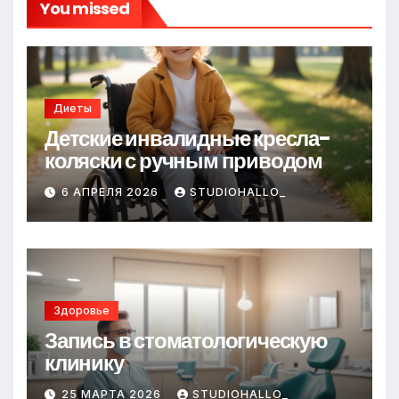
You missed
Диеты
Детские инвалидные кресла-
коляски с ручным приводом
6 АПРЕЛЯ 2026
STUDIOHALLO_
Здоровье
Запись в стоматологическую
клинику
25 МАРТА 2026
STUDIOHALLO_