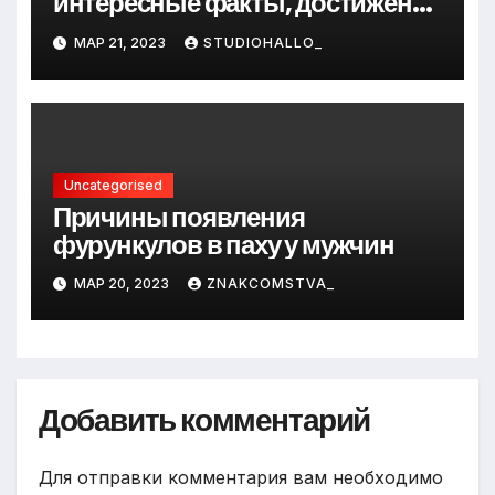
интересные факты, достижения
и путь к успеху
МАР 21, 2023
STUDIOHALLO_
Uncategorised
Причины появления
фурункулов в паху у мужчин
МАР 20, 2023
ZNAKCOMSTVA_
Добавить комментарий
Для отправки комментария вам необходимо