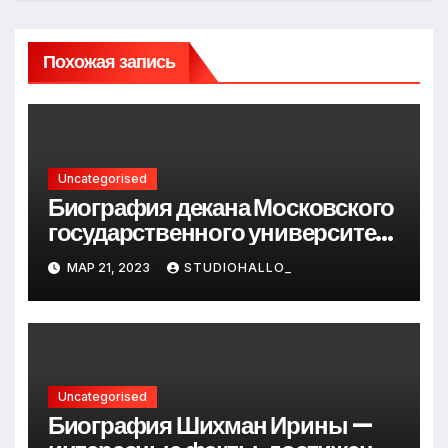
Похожая запись
Uncategorised
Биография декана Московского
государственного университета
Андрея Сидорова — от студента
МАР 21, 2023
STUDIOHALLO_
до руководителя
Uncategorised
Биография Шихман Ирины —