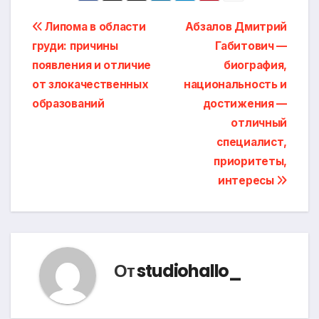
Навигация
Липома в области
Абзалов Дмитрий
груди: причины
Габитович —
по
появления и отличие
биография,
записям
от злокачественных
национальность и
образований
достижения —
отличный
специалист,
приоритеты,
интересы
От
studiohallo_