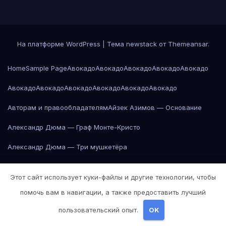
На платформе WordPress
|
Тема newstack от
Themeansar
.
Home
Sample Page
Авокадо
Авокадо
Авокадо
Авокадо
Авокадо
Авокадо
Авокадо
Авокадо
Авокадо
Авокадо
Авокадо
Авторам и правообладателям
Айзек Азимов — Основание
Александр Дюма — Граф Монте-Кристо
Александр Дюма — Три мушкетёра
Александр Пушкин — Евгений Онегин
Этот сайт использует куки-файлы и другие технологии, чтобы
Александр Пушкин — Евгений Онегин
помочь вам в навигации, а также предоставить лучший
Александр Пушкин — Евгений Онегин
пользовательский опыт.
OK
Александр Пушкин — Евгений Онегин