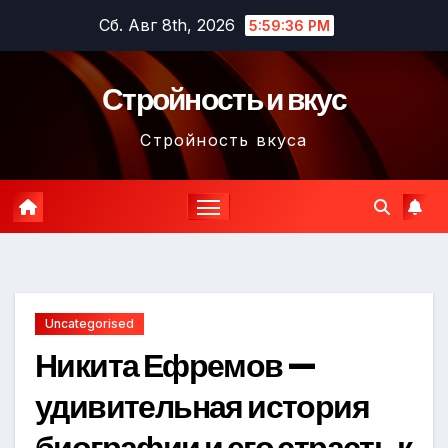
Перейти
Сб. Авг 8th, 2026
5:59:37 PM
к
содержимому
Стройность и вкус
Стройность вкуса
Uncategorised
Никита Ефремов —
удивительная история
биографии и его страсть к