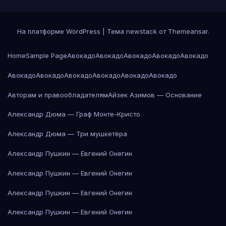
На платформе WordPress
|
Тема newstack от
Themeansar
.
Home
Sample Page
Авокадо
Авокадо
Авокадо
Авокадо
Авокадо
Авокадо
Авокадо
Авокадо
Авокадо
Авокадо
Авокадо
Авторам и правообладателям
Айзек Азимов — Основание
Александр Дюма — Граф Монте-Кристо
Александр Дюма — Три мушкетёра
Александр Пушкин — Евгений Онегин
Александр Пушкин — Евгений Онегин
Александр Пушкин — Евгений Онегин
Александр Пушкин — Евгений Онегин