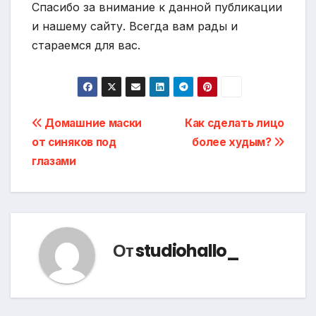
Спасибо за внимание к данной публикации
и нашему сайту. Всегда вам рады и
стараемся для вас.
Навигация
Домашние маски
Как сделать лицо
от синяков под
более худым?
по
глазами
записям
От
studiohallo_