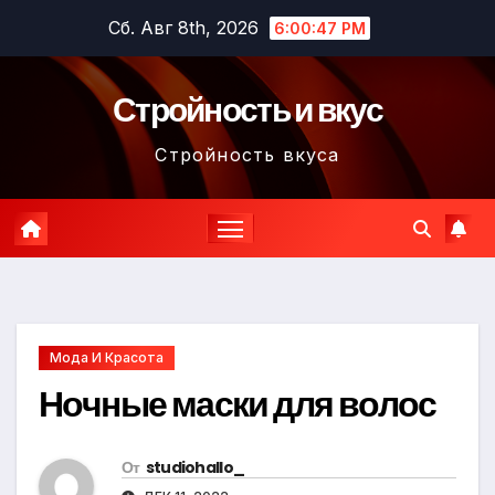
Перейти
Сб. Авг 8th, 2026
6:00:48 PM
к
содержимому
Стройность и вкус
Стройность вкуса
Мода И Красота
Ночные маски для волос
От
studiohallo_