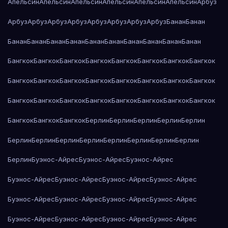
Апельсин
Апельсин
Апельсин
Апельсин
Апельсин
Апельсин
Арбуз
Арбуз
Арбуз
Арбуз
Арбуз
Арбуз
Арбуз
Арбуз
Арбуз
Банан
Банан
Банан
Банан
Банан
Банан
Банан
Банан
Банан
Банан
Банан
Банан
Бангкок
Бангкок
Бангкок
Бангкок
Бангкок
Бангкок
Бангкок
Бангкок
Бангкок
Бангкок
Бангкок
Бангкок
Бангкок
Бангкок
Бангкок
Бангкок
Бангкок
Бангкок
Бангкок
Бангкок
Бангкок
Бангкок
Бангкок
Бангкок
Бангкок
Бангкок
Бангкок
Берлин
Берлин
Берлин
Берлин
Берлин
Берлин
Берлин
Берлин
Берлин
Берлин
Берлин
Берлин
Берлин
Берлин
Буэнос-Айрес
Буэнос-Айрес
Буэнос-Айрес
Буэнос-Айрес
Буэнос-Айрес
Буэнос-Айрес
Буэнос-Айрес
Буэнос-Айрес
Буэнос-Айрес
Буэнос-Айрес
Буэнос-Айрес
Буэнос-Айрес
Буэнос-Айрес
Буэнос-Айрес
Буэнос-Айрес