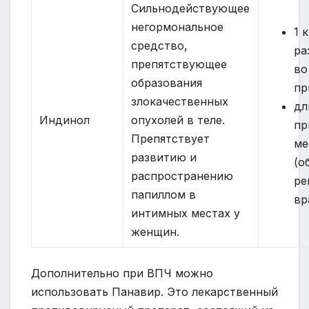
Сильнодействующее
негормональное
1 
средство,
ра
препятствующее
во
образования
пр
злокачественных
дл
Индинол
опухолей в теле.
пр
Препятствует
ме
развитию и
(о
распространению
ре
папиллом в
вр
интимных местах у
женщин.
Дополнительно при ВПЧ можно
использовать Панавир. Это лекарственный