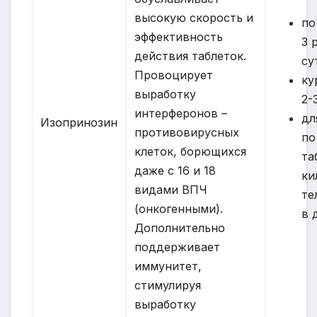
высокую скорость и
по
эффективность
3 
действия таблеток.
су
Провоцирует
ку
выработку
2-
интерферонов –
дл
Изопринозин
противовирусных
по
клеток, борющихся
та
даже с 16 и 18
ки
видами ВПЧ
те
(онкогенными).
в 
Дополнительно
поддерживает
иммунитет,
стимулируя
выработку