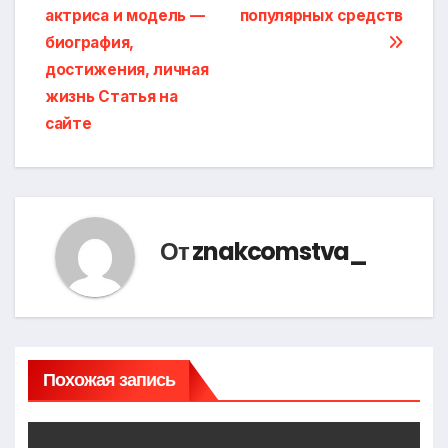
по
актриса и модель —
популярных средств
записям
биография,
достижения, личная
жизнь Статья на
сайте
От
znakcomstva_
Похожая запись