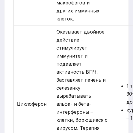
макрофагов и
других иммунных
клеток.
Оказывает двойное
действие –
стимулирует
иммунитет и
подавляет
активность ВПЧ.
Заставляет печень и
1 
селезенку
30
вырабатывать
до
Циклоферон
альфа- и бета-
ку
интерфероны –
– 
клетки, борющиеся с
вирусом. Терапия