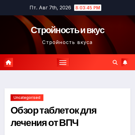
Перейти
Пт. Авг 7th, 2026
8:03:46 PM
к
содержимому
Стройность и вкус
Стройность вкуса
Uncategorised
Обзор таблеток для
лечения от ВПЧ