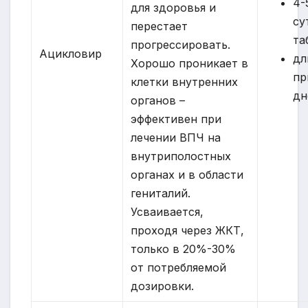
4-
для здоровья и
су
перестает
та
прогрессировать.
Ацикловир
дл
Хорошо проникает в
пр
клетки внутренних
дн
органов –
эффективен при
лечении ВПЧ на
внутриполостных
органах и в области
гениталий.
Усваивается,
проходя через ЖКТ,
только в 20%-30%
от потребляемой
дозировки.