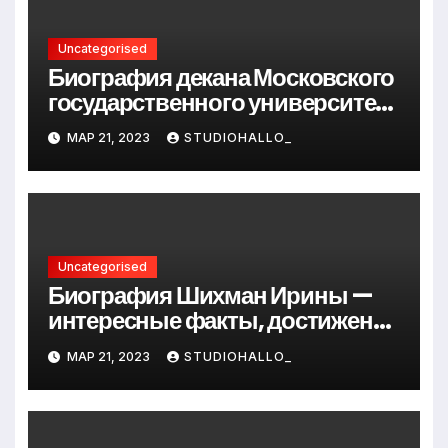
Uncategorised
Биография декана Московского
государственного университета
Андрея Сидорова — от студента
МАР 21, 2023
STUDIOHALLO_
до руководителя
Uncategorised
Биография Шихман Ирины —
интересные факты, достижения
и путь к успеху
МАР 21, 2023
STUDIOHALLO_