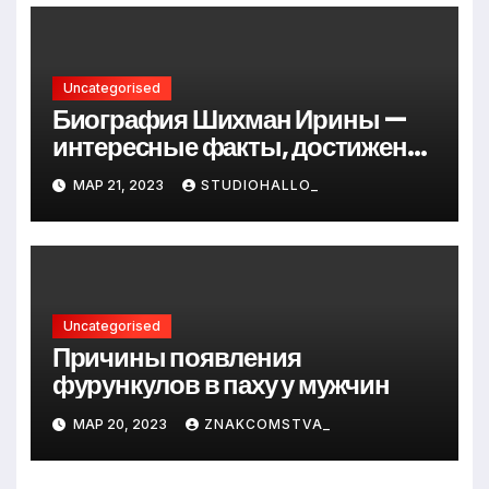
Uncategorised
Биография Шихман Ирины —
интересные факты, достижения
и путь к успеху
МАР 21, 2023
STUDIOHALLO_
Uncategorised
Причины появления
фурункулов в паху у мужчин
МАР 20, 2023
ZNAKCOMSTVA_