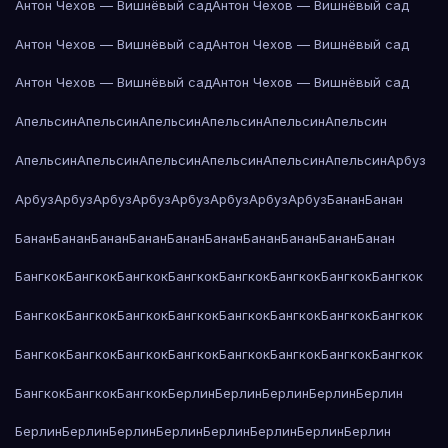
Антон Чехов — Вишнёвый сад
Антон Чехов — Вишнёвый сад
Антон Чехов — Вишнёвый сад
Антон Чехов — Вишнёвый сад
Антон Чехов — Вишнёвый сад
Антон Чехов — Вишнёвый сад
Апельсин
Апельсин
Апельсин
Апельсин
Апельсин
Апельсин
Апельсин
Апельсин
Апельсин
Апельсин
Апельсин
Апельсин
Арбуз
Арбуз
Арбуз
Арбуз
Арбуз
Арбуз
Арбуз
Арбуз
Арбуз
Банан
Банан
Банан
Банан
Банан
Банан
Банан
Банан
Банан
Банан
Банан
Банан
Бангкок
Бангкок
Бангкок
Бангкок
Бангкок
Бангкок
Бангкок
Бангкок
Бангкок
Бангкок
Бангкок
Бангкок
Бангкок
Бангкок
Бангкок
Бангкок
Бангкок
Бангкок
Бангкок
Бангкок
Бангкок
Бангкок
Бангкок
Бангкок
Бангкок
Бангкок
Бангкок
Берлин
Берлин
Берлин
Берлин
Берлин
Берлин
Берлин
Берлин
Берлин
Берлин
Берлин
Берлин
Берлин