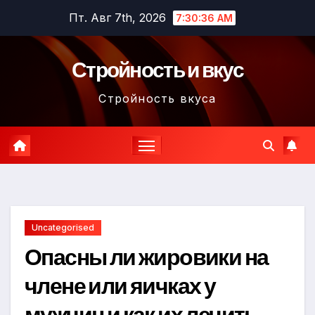
Перейти
Пт. Авг 7th, 2026
7:30:37 AM
к
содержимому
Стройность и вкус
Стройность вкуса
Uncategorised
Опасны ли жировики на
члене или яичках у
мужчин и как их лечить