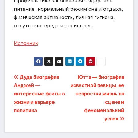
Профилактика заболевания – здоровое
питание, нормальный режим сна и отдыха,
физическая активность, личная гигиена,
отсутствие вредных привычек.
Источник
Навигация
Дуда биография
Ютта — биография
Анджей —
известной певицы, ее
по
интересные факты о
непростая жизнь на
записям
жизни и карьере
сцене и
политика
феноменальный
успех