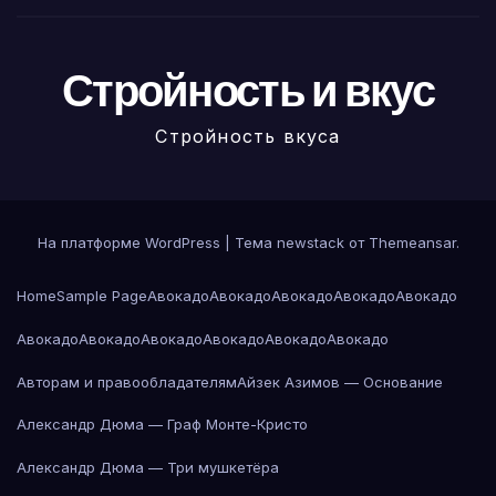
Стройность и вкус
Стройность вкуса
На платформе WordPress
|
Тема newstack от
Themeansar
.
Home
Sample Page
Авокадо
Авокадо
Авокадо
Авокадо
Авокадо
Авокадо
Авокадо
Авокадо
Авокадо
Авокадо
Авокадо
Авторам и правообладателям
Айзек Азимов — Основание
Александр Дюма — Граф Монте-Кристо
Александр Дюма — Три мушкетёра