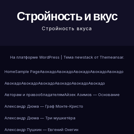
Стройность и вкус
Стройность вкуса
На платформе WordPress
|
Тема newstack от
Themeansar
.
Home
Sample Page
Авокадо
Авокадо
Авокадо
Авокадо
Авокадо
Авокадо
Авокадо
Авокадо
Авокадо
Авокадо
Авокадо
Авторам и правообладателям
Айзек Азимов — Основание
Александр Дюма — Граф Монте-Кристо
Александр Дюма — Три мушкетёра
Александр Пушкин — Евгений Онегин