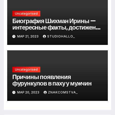
Uncategorised
Биография Шихман Ирины —
интересные факты, достижения
и путь к успеху
МАР 21, 2023
STUDIOHALLO_
Uncategorised
Причины появления
фурункулов в паху у мужчин
МАР 20, 2023
ZNAKCOMSTVA_