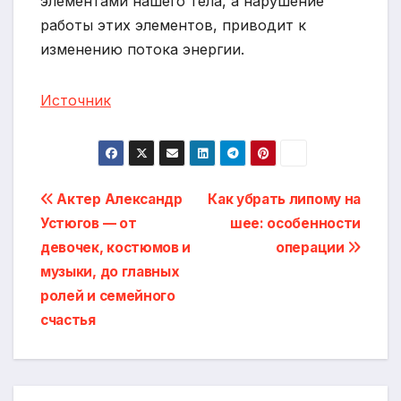
элементами нашего тела, а нарушение
работы этих элементов, приводит к
изменению потока энергии.
Источник
Навигация
Актер Александр
Как убрать липому на
Устюгов — от
шее: особенности
по
девочек, костюмов и
операции
записям
музыки, до главных
ролей и семейного
счастья