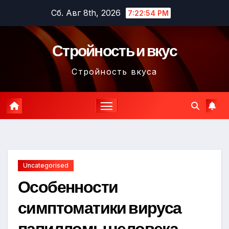
Перейти
Сб. Авг 8th, 2026
7:22:55 PM
к
содержимому
Стройность и вкус
Стройность вкуса
Uncategorised
Особенности
симптоматики вируса
папилломы человека