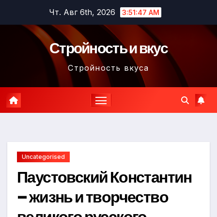
Перейти
Чт. Авг 6th, 2026
3:51:48 AM
к
содержимому
Стройность и вкус
Стройность вкуса
Uncategorised
Паустовский Константин
– жизнь и творчество
великого русского