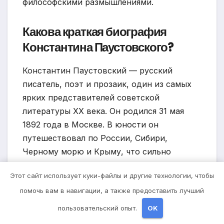
философскими размышлениями.
Какова краткая биография
Константина Паустовского?
Константин Паустовский — русский
писатель, поэт и прозаик, один из самых
ярких представителей советской
литературы ХХ века. Он родился 31 мая
1892 года в Москве. В юности он
путешествовал по России, Сибири,
Черному морю и Крыму, что сильно
повлияло на его творчество. В своих
Этот сайт использует куки-файлы и другие технологии, чтобы
произведениях Паустовский описывал
помочь вам в навигации, а также предоставить лучший
жизнь обычных людей и природу, проявляя
неповторимый стиль и глубокую мысль. Он
пользовательский опыт.
OK
умер 14 июля 1968 года.