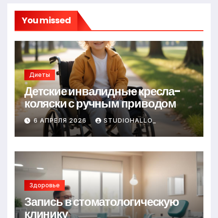
You missed
Диеты
Детские инвалидные кресла-
коляски с ручным приводом
6 АПРЕЛЯ 2026
STUDIOHALLO_
Здоровье
Запись в стоматологическую
клинику