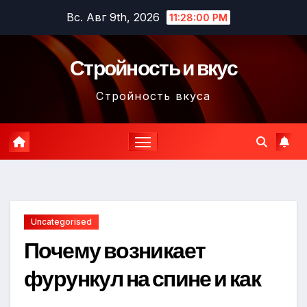
Перейти
Вс. Авг 9th, 2026
11:28:01 PM
к
содержимому
Стройность и вкус
Стройность вкуса
Uncategorised
Почему возникает
фурункул на спине и как