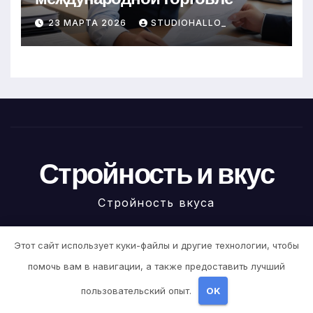
23 МАРТА 2026
STUDIOHALLO_
Стройность и вкус
Стройность вкуса
Этот сайт использует куки-файлы и другие технологии, чтобы
помочь вам в навигации, а также предоставить лучший
На платформе WordPress
|
Тема newstack от
Themeansar
.
пользовательский опыт.
OK
Home
Sample Page
Авокадо
Авокадо
Авокадо
Авокадо
Авокадо