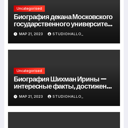
Uncategorised
Биография декана Московского
государственного университета
Андрея Сидорова — от студента
МАР 21, 2023
STUDIOHALLO_
до руководителя
Uncategorised
Биография Шихман Ирины —
интересные факты, достижения
и путь к успеху
МАР 21, 2023
STUDIOHALLO_