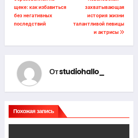
по
щеке: как избавиться
захватывающая
записям
без негативных
история жизни
последствий
талантливой певицы
и актрисы
От
studiohallo_
Похожая запись