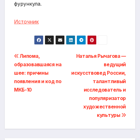
фурункула.
Источник
Навигация
Липома,
Наталья Рычагова —
образовавшаяся на
ведущий
по
шее: причины
искусствовед России,
записям
появления и код по
талантливый
МКБ-10
исследователь и
популяризатор
художественной
культуры