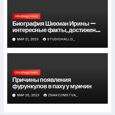
Uncategorised
Биография Шихман Ирины —
интересные факты, достижения
и путь к успеху
МАР 21, 2023
STUDIOHALLO_
Uncategorised
Причины появления
фурункулов в паху у мужчин
МАР 20, 2023
ZNAKCOMSTVA_