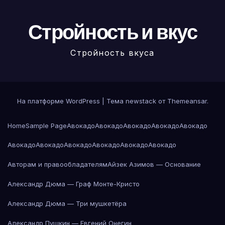
Стройность и вкус
Стройность вкуса
На платформе WordPress
|
Тема newstack от
Themeansar
.
Home
Sample Page
Авокадо
Авокадо
Авокадо
Авокадо
Авокадо
Авокадо
Авокадо
Авокадо
Авокадо
Авокадо
Авокадо
Авторам и правообладателям
Айзек Азимов — Основание
Александр Дюма — Граф Монте-Кристо
Александр Дюма — Три мушкетёра
Александр Пушкин — Евгений Онегин