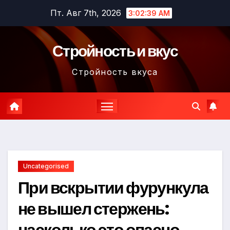
Перейти
Пт. Авг 7th, 2026
3:02:40 AM
к
содержимому
Стройность и вкус
Стройность вкуса
Uncategorised
При вскрытии фурункула
не вышел стержень:
насколько это опасно