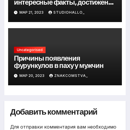
интересные факты, достижения
и путь к успеху
МАР 21, 2023
STUDIOHALLO_
Uncategorised
Причины появления
фурункулов в паху у мужчин
МАР 20, 2023
ZNAKCOMSTVA_
Добавить комментарий
Для отправки комментария вам необходимо