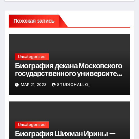
Похожая запись
Uncategorised
Биография декана Московского
государственного университета
Андрея Сидорова — от студента
МАР 21, 2023
STUDIOHALLO_
до руководителя
Uncategorised
Биография Шихман Ирины —