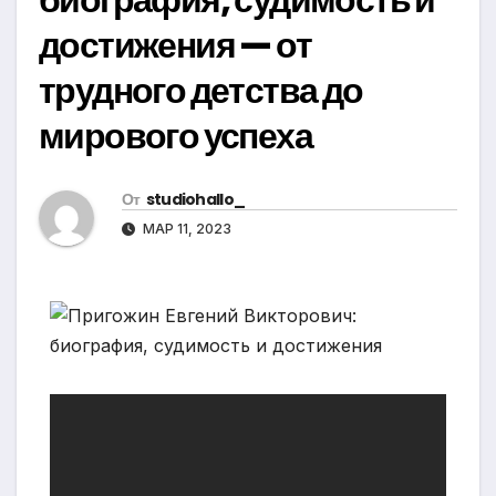
достижения — от
трудного детства до
мирового успеха
От
studiohallo_
МАР 11, 2023