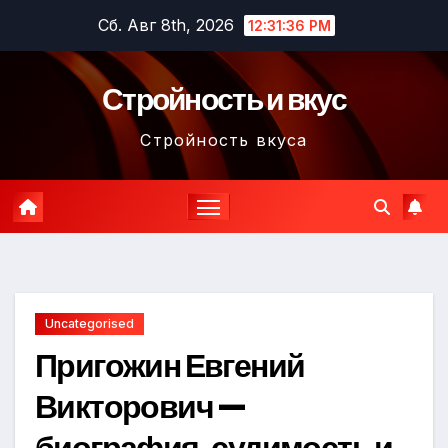
Перейти
Сб. Авг 8th, 2026
12:31:37 PM
к
содержимому
Стройность и вкус
Стройность вкуса
Uncategorised
Пригожин Евгений
Викторович —
биография, судимость и