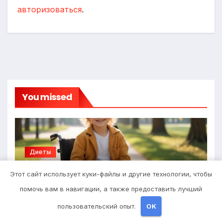
авторизоваться
.
You missed
Диеты
Детские инвалидные кресла-
Этот сайт использует куки-файлы и другие технологии, чтобы
коляски с ручным приводом
помочь вам в навигации, а также предоставить лучший
6 АПРЕЛЯ 2026
STUDIOHALLO_
пользовательский опыт.
OK