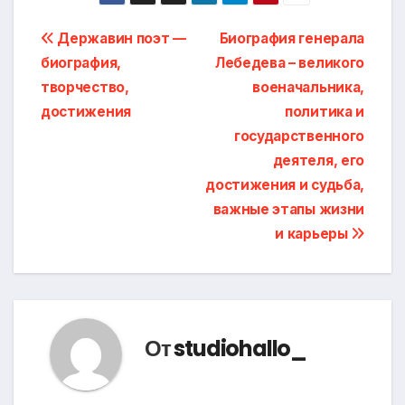
Навигация
Державин поэт —
Биография генерала
биография,
Лебедева – великого
по
творчество,
военачальника,
записям
достижения
политика и
государственного
деятеля, его
достижения и судьба,
важные этапы жизни
и карьеры
От
studiohallo_