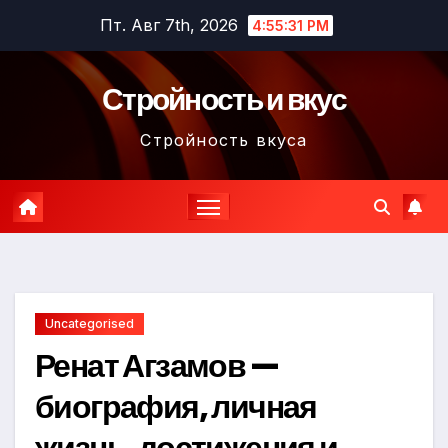
Перейти
Пт. Авг 7th, 2026
4:55:32 PM
к
содержимому
Стройность и вкус
Стройность вкуса
Uncategorised
Ренат Агзамов —
биография, личная
жизнь, достижения и