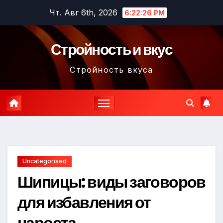
Перейти
Чт. Авг 6th, 2026
6:22:27 PM
к
содержимому
Стройность и вкус
Стройность вкуса
Uncategorised
Шипицы: виды заговоров
для избавления от
нароста