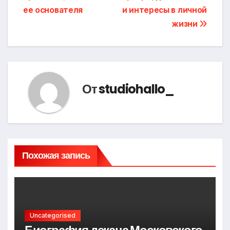
записям
ее основателя
и интересы в личной
жизни
От
studiohallo_
Похожая запись
Uncategorised