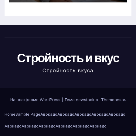
Стройность и вкус
Стройность вкуса
На платформе WordPress
|
Тема newstack от
Themeansar
.
Home
Sample Page
Авокадо
Авокадо
Авокадо
Авокадо
Авокадо
Авокадо
Авокадо
Авокадо
Авокадо
Авокадо
Авокадо