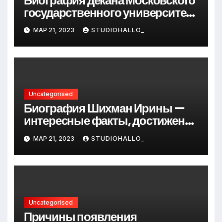
Биография декана Московского
государственного университета
Андрея Сидорова — от студента
МАР 21, 2023
STUDIOHALLO_
до руководителя
Uncategorised
Биография Шихман Ирины —
интересные факты, достижения
и путь к успеху
МАР 21, 2023
STUDIOHALLO_
Uncategorised
Причины появления