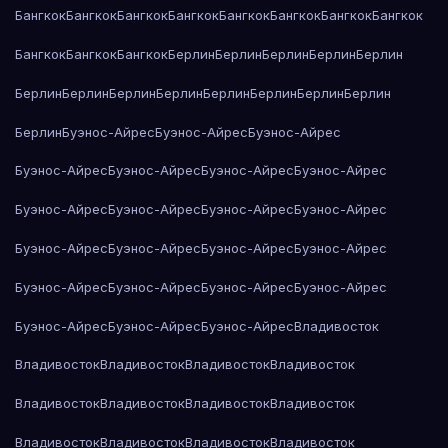
Бангкок
Бангкок
Бангкок
Бангкок
Бангкок
Бангкок
Бангкок
Бангкок
Бангкок
Бангкок
Бангкок
Берлин
Берлин
Берлин
Берлин
Берлин
Берлин
Берлин
Берлин
Берлин
Берлин
Берлин
Берлин
Берлин
Берлин
Буэнос-Айрес
Буэнос-Айрес
Буэнос-Айрес
Буэнос-Айрес
Буэнос-Айрес
Буэнос-Айрес
Буэнос-Айрес
Буэнос-Айрес
Буэнос-Айрес
Буэнос-Айрес
Буэнос-Айрес
Буэнос-Айрес
Буэнос-Айрес
Буэнос-Айрес
Буэнос-Айрес
Буэнос-Айрес
Буэнос-Айрес
Буэнос-Айрес
Буэнос-Айрес
Буэнос-Айрес
Буэнос-Айрес
Буэнос-Айрес
Владивосток
Владивосток
Владивосток
Владивосток
Владивосток
Владивосток
Владивосток
Владивосток
Владивосток
Владивосток
Владивосток
Владивосток
Владивосток