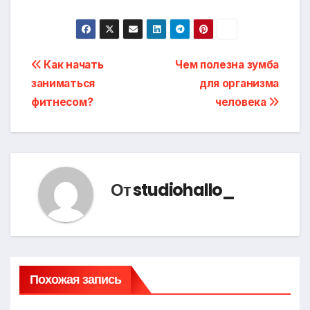
Навигация
Как начать
Чем полезна зумба
заниматься
для организма
по
фитнесом?
человека
записям
От
studiohallo_
Похожая запись