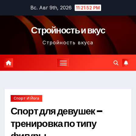
Перейти
Вс. Авг 9th, 2026
11:21:53 PM
к
содержимому
Стройность и вкус
Стройность вкуса
Спорт И Йога
Спорт для девушек –
тренировка по типу
фигуры