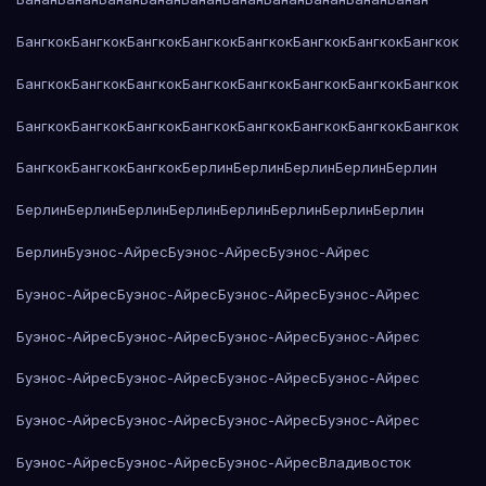
Бангкок
Бангкок
Бангкок
Бангкок
Бангкок
Бангкок
Бангкок
Бангкок
Бангкок
Бангкок
Бангкок
Бангкок
Бангкок
Бангкок
Бангкок
Бангкок
Бангкок
Бангкок
Бангкок
Бангкок
Бангкок
Бангкок
Бангкок
Бангкок
Бангкок
Бангкок
Бангкок
Берлин
Берлин
Берлин
Берлин
Берлин
Берлин
Берлин
Берлин
Берлин
Берлин
Берлин
Берлин
Берлин
Берлин
Буэнос-Айрес
Буэнос-Айрес
Буэнос-Айрес
Буэнос-Айрес
Буэнос-Айрес
Буэнос-Айрес
Буэнос-Айрес
Буэнос-Айрес
Буэнос-Айрес
Буэнос-Айрес
Буэнос-Айрес
Буэнос-Айрес
Буэнос-Айрес
Буэнос-Айрес
Буэнос-Айрес
Буэнос-Айрес
Буэнос-Айрес
Буэнос-Айрес
Буэнос-Айрес
Буэнос-Айрес
Буэнос-Айрес
Буэнос-Айрес
Владивосток