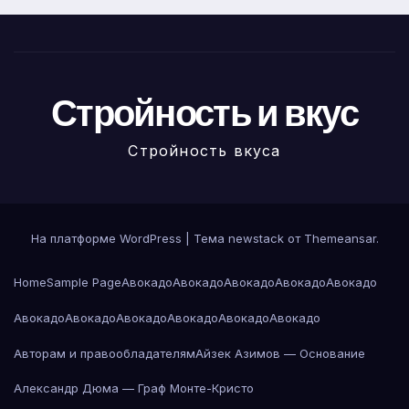
Стройность и вкус
Стройность вкуса
На платформе WordPress
|
Тема newstack от
Themeansar
.
Home
Sample Page
Авокадо
Авокадо
Авокадо
Авокадо
Авокадо
Авокадо
Авокадо
Авокадо
Авокадо
Авокадо
Авокадо
Авторам и правообладателям
Айзек Азимов — Основание
Александр Дюма — Граф Монте-Кристо