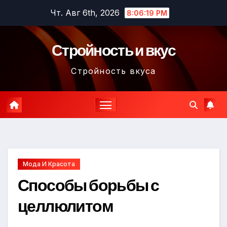
Перейти
Чт. Авг 6th, 2026
8:06:21 PM
к
содержимому
Стройность и вкус
Стройность вкуса
Мода И Красота
Способы борьбы с
целлюлитом