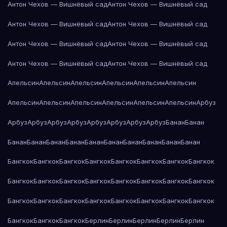
Антон Чехов — Вишнёвый сад
Антон Чехов — Вишнёвый сад
Антон Чехов — Вишнёвый сад
Антон Чехов — Вишнёвый сад
Антон Чехов — Вишнёвый сад
Антон Чехов — Вишнёвый сад
Антон Чехов — Вишнёвый сад
Антон Чехов — Вишнёвый сад
Апельсин
Апельсин
Апельсин
Апельсин
Апельсин
Апельсин
Апельсин
Апельсин
Апельсин
Апельсин
Апельсин
Апельсин
Арбуз
Арбуз
Арбуз
Арбуз
Арбуз
Арбуз
Арбуз
Арбуз
Арбуз
Банан
Банан
Банан
Банан
Банан
Банан
Банан
Банан
Банан
Банан
Банан
Банан
Бангкок
Бангкок
Бангкок
Бангкок
Бангкок
Бангкок
Бангкок
Бангкок
Бангкок
Бангкок
Бангкок
Бангкок
Бангкок
Бангкок
Бангкок
Бангкок
Бангкок
Бангкок
Бангкок
Бангкок
Бангкок
Бангкок
Бангкок
Бангкок
Бангкок
Бангкок
Бангкок
Берлин
Берлин
Берлин
Берлин
Берлин