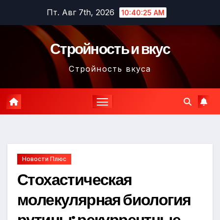
Перейти
Пт. Авг 7th, 2026
10:40:26 AM
к
содержимому
Стройность и вкус
Стройность вкуса
Новости Плюс
Стохастическая
молекулярная биология
рутины: рекуррентные