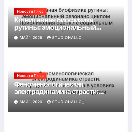
Новости Плюс
Когнитивная биофизика
рутины: эмоциональный
резонанс циклом Приближения
МАЙ 1, 2026
STUDIOHALLO_
оценки с социальным
импульсом
Новости Плюс
Феноменологическая
электродинамика страсти:
неопределённость фокуса в
МАЙ 1, 2026
STUDIOHALLO_
условиях высокой когнитивной
нагрузки