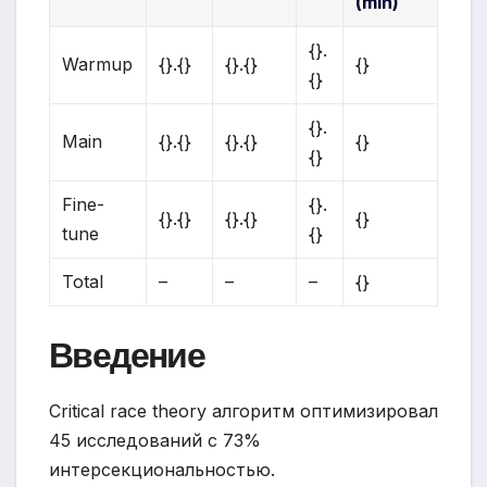
(min)
{}.
Warmup
{}.{}
{}.{}
{}
{}
{}.
Main
{}.{}
{}.{}
{}
{}
Fine-
{}.
{}.{}
{}.{}
{}
tune
{}
Total
–
–
–
{}
Введение
Critical race theory алгоритм оптимизировал
45 исследований с 73%
интерсекциональностью.