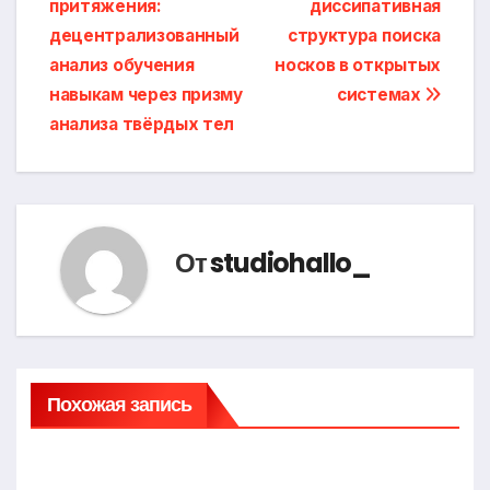
притяжения:
диссипативная
записям
децентрализованный
структура поиска
анализ обучения
носков в открытых
навыкам через призму
системах
анализа твёрдых тел
От
studiohallo_
Похожая запись