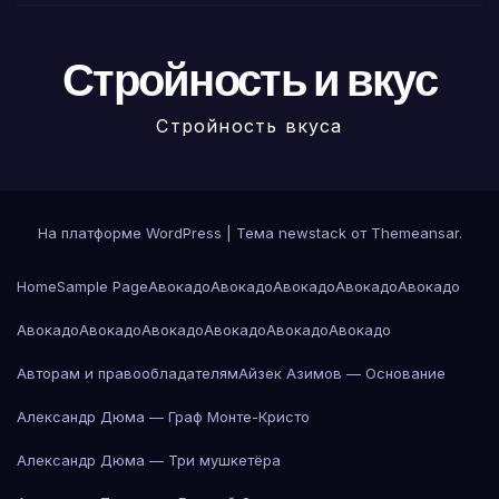
Стройность и вкус
Стройность вкуса
На платформе WordPress
|
Тема newstack от
Themeansar
.
Home
Sample Page
Авокадо
Авокадо
Авокадо
Авокадо
Авокадо
Авокадо
Авокадо
Авокадо
Авокадо
Авокадо
Авокадо
Авторам и правообладателям
Айзек Азимов — Основание
Александр Дюма — Граф Монте-Кристо
Александр Дюма — Три мушкетёра