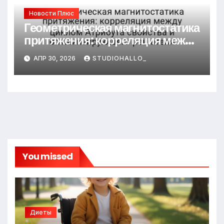
Новости Плюс
Геометрическая магнитостатика
притяжения: корреляция между
циклом Атрибута свойства и
АПР 30, 2026
STUDIOHALLO_
оптимизирующего решателя
You missed
Диеты