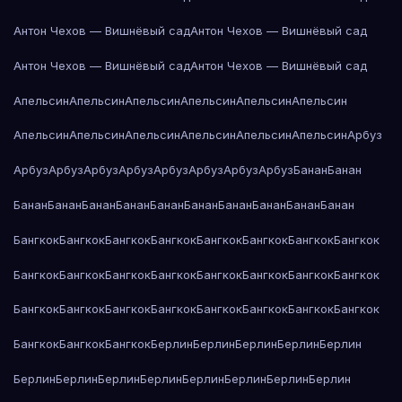
Антон Чехов — Вишнёвый сад
Антон Чехов — Вишнёвый сад
Антон Чехов — Вишнёвый сад
Антон Чехов — Вишнёвый сад
Апельсин
Апельсин
Апельсин
Апельсин
Апельсин
Апельсин
Апельсин
Апельсин
Апельсин
Апельсин
Апельсин
Апельсин
Арбуз
Арбуз
Арбуз
Арбуз
Арбуз
Арбуз
Арбуз
Арбуз
Арбуз
Банан
Банан
Банан
Банан
Банан
Банан
Банан
Банан
Банан
Банан
Банан
Банан
Бангкок
Бангкок
Бангкок
Бангкок
Бангкок
Бангкок
Бангкок
Бангкок
Бангкок
Бангкок
Бангкок
Бангкок
Бангкок
Бангкок
Бангкок
Бангкок
Бангкок
Бангкок
Бангкок
Бангкок
Бангкок
Бангкок
Бангкок
Бангкок
Бангкок
Бангкок
Бангкок
Берлин
Берлин
Берлин
Берлин
Берлин
Берлин
Берлин
Берлин
Берлин
Берлин
Берлин
Берлин
Берлин