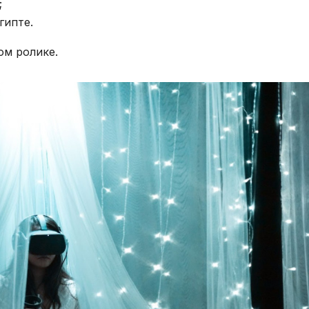
;
гипте.
ом ролике.